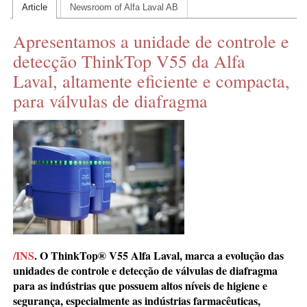
Article
Newsroom of Alfa Laval AB
CONTACT US
Apresentamos a unidade de controle e
INS MAIN WEBSITE
detecção ThinkTop V55 da Alfa
ABOUT US
Laval, altamente eficiente e compacta,
para válvulas de diafragma
/INS
.
O ThinkTop® V55 Alfa Laval, marca a evolução das
unidades de controle e detecção de válvulas de diafragma
para as
indústrias que possuem altos níveis de higiene e
segurança, especialmente as indústrias
farmacêuticas,