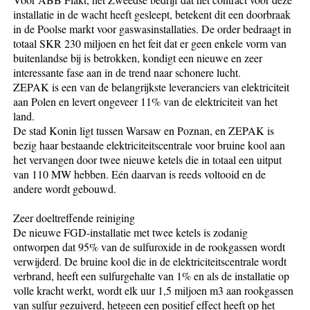
installatie in de wacht heeft gesleept, betekent dit een doorbraak
in de Poolse markt voor gaswasinstallaties. De order bedraagt in
totaal SKR 230 miljoen en het feit dat er geen enkele vorm van
buitenlandse bij is betrokken, kondigt een nieuwe en zeer
interessante fase aan in de trend naar schonere lucht.
ZEPAK is een van de belangrijkste leveranciers van elektriciteit
aan Polen en levert ongeveer 11% van de elektriciteit van het
land.
De stad Konin ligt tussen Warsaw en Poznan, en ZEPAK is
bezig haar bestaande elektriciteitscentrale voor bruine kool aan
het vervangen door twee nieuwe ketels die in totaal een uitput
van 110 MW hebben. Eén daarvan is reeds voltooid en de
andere wordt gebouwd.
Zeer doeltreffende reiniging
De nieuwe FGD-installatie met twee ketels is zodanig
ontworpen dat 95% van de sulfuroxide in de rookgassen wordt
verwijderd. De bruine kool die in de elektriciteitscentrale wordt
verbrand, heeft een sulfurgehalte van 1% en als de installatie op
volle kracht werkt, wordt elk uur 1,5 miljoen m3 aan rookgassen
van sulfur gezuiverd, hetgeen een positief effect heeft op het