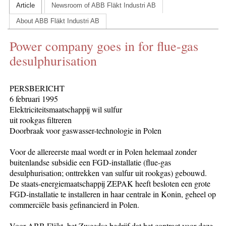
Article
Newsroom of ABB Fläkt Industri AB
CONTACT US
About ABB Fläkt Industri AB
INS MAIN WEBSITE
Power company goes in for flue-gas
ABOUT US
desulphurisation
PERSBERICHT
6 februari 1995
Elektriciteitsmaatschappij wil sulfur
uit rookgas filtreren
Doorbraak voor gaswasser-technologie in Polen
Voor de allereerste maal wordt er in Polen helemaal zonder
buitenlandse subsidie een FGD-installatie (flue-gas
desulphurisation; onttrekken van sulfur uit rookgas) gebouwd.
De staats-energiemaatschappij ZEPAK heeft besloten een grote
FGD-installatie te installeren in haar centrale in Konin, geheel op
commerciële basis gefinancierd in Polen.
Voor ABB Fläkt, het Zweedse bedrijf dat het contract voor deze