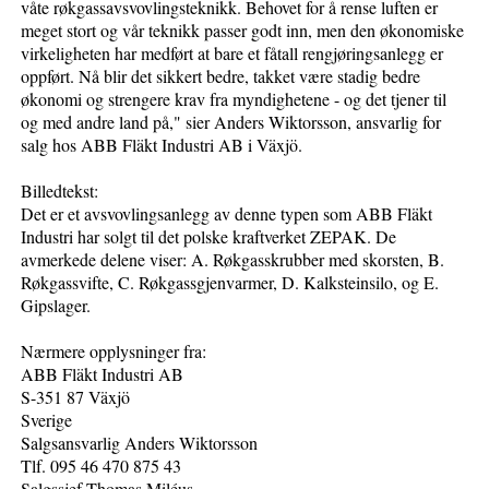
våte røkgassavsvovlingsteknikk. Behovet for å rense luften er
meget stort og vår teknikk passer godt inn, men den økonomiske
virkeligheten har medført at bare et fåtall rengjøringsanlegg er
oppført. Nå blir det sikkert bedre, takket være stadig bedre
økonomi og strengere krav fra myndighetene - og det tjener til
og med andre land på," sier Anders Wiktorsson, ansvarlig for
salg hos ABB Fläkt Industri AB i Växjö.
Billedtekst:
Det er et avsvovlingsanlegg av denne typen som ABB Fläkt
Industri har solgt til det polske kraftverket ZEPAK. De
avmerkede delene viser: A. Røkgasskrubber med skorsten, B.
Røkgassvifte, C. Røkgassgjenvarmer, D. Kalksteinsilo, og E.
Gipslager.
Nærmere opplysninger fra:
ABB Fläkt Industri AB
S-351 87 Växjö
Sverige
Salgsansvarlig Anders Wiktorsson
Tlf. 095 46 470 875 43
Salgssjef Thomas Miléus