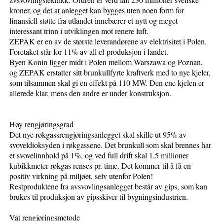
kroner, og det at anlegget kan bygges uten noen form for
finansiell støtte fra utlandet innebærer et nytt og meget
interessant trinn i utviklingen mot renere luft.
ZEPAK er en av de største leverandørene av elektrisitet i Polen.
Foretaket står for 11% av all el-produksjon i landet.
Byen Konin ligger midt i Polen mellom Warszawa og Poznan,
og ZEPAK erstatter sitt brunkullfyrte kraftverk med to nye kjeler,
som tilsammen skal gi en effekt på 110 MW. Den ene kjelen er
allerede klar, mens den andre er under konstruksjon.
Høy rengjøringsgrad
Det nye røkgassrengjøringsanlegget skal skille ut 95% av
svoveldioksyden i røkgassene. Det brunkull som skal brennes har
et svovelinnhold på 1%, og ved full drift skal 1,5 millioner
kubikkmeter røkgas renses pr. time. Det kommer til å få en
positiv virkning på miljøet, selv utenfor Polen!
Restproduktene fra avsvovlingsanlegget består av gips, som kan
brukes til produksjon av gipsskiver til bygningsindustrien.
Våt rengjøringsmetode