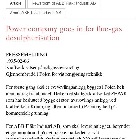
Article
Newsroom of ABB Fläkt Industri AB
CONTACT US
About ABB Fläkt Industri AB
INS MAIN WEBSITE
Power company goes in for flue-gas
ABOUT US
desulphurisation
PRESSEMELDING
1995-02-06
Kraftverk satser på røkgassavsvovling
Gjennombrudd i Polen for våt rengjøringsteknikk
For første gang skal et avsvovlingsanlegg bygges i Polen helt
uten bidrag fra utlandet. Det er det statlige kraftverket ZEPAK
som har besluttet å bygge et stort avsvovlings-anlegg ved
kraftverket i Konin, og alt er finansiert i Polen og helt på
kommersielt grunnlag.
For ABB Fläkt Industri AB, som skal levere anlegget, betyr det
et gjennombrudd på det polske markedet for våt
avsvovlingsteknikk. Ordren er verd ialt 230 millioner svenske