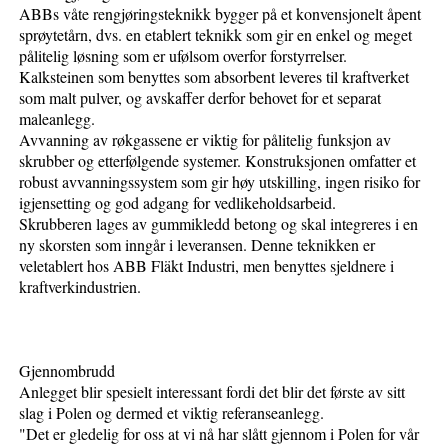
ABBs våte rengjøringsteknikk bygger på et konvensjonelt åpent
sprøytetårn, dvs. en etablert teknikk som gir en enkel og meget
pålitelig løsning som er ufølsom overfor forstyrrelser.
Kalksteinen som benyttes som absorbent leveres til kraftverket
som malt pulver, og avskaffer derfor behovet for et separat
maleanlegg.
Avvanning av røkgassene er viktig for pålitelig funksjon av
skrubber og etterfølgende systemer. Konstruksjonen omfatter et
robust avvanningssystem som gir høy utskilling, ingen risiko for
igjensetting og god adgang for vedlikeholdsarbeid.
Skrubberen lages av gummikledd betong og skal integreres i en
ny skorsten som inngår i leveransen. Denne teknikken er
veletablert hos ABB Fläkt Industri, men benyttes sjeldnere i
kraftverkindustrien.
Gjennombrudd
Anlegget blir spesielt interessant fordi det blir det første av sitt
slag i Polen og dermed et viktig referanseanlegg.
"Det er gledelig for oss at vi nå har slått gjennom i Polen for vår