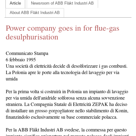
Article
Newsroom of ABB Fläkt Industri AB
CONTACT US
About ABB Fläkt Industri AB
INS MAIN WEBSITE
Power company goes in for flue-gas
ABOUT US
desulphurisation
Communicato Stampa
6 febbraio 1995
Una società di elettricità decide di desolforizzare i gas combusti.
La Polonia apre le porte alla tecnologia del lavaggio per via
umida
Per la prima volta si costruirà in Polonia un impianto di lavaggio
per via umida dell'anidride solforosa senza alcuna sovvenzione
straniera. La Compagnia Statale di Elettricità ZEPAK ha deciso
di installare un grosso gorgogliatore nello stabilimento di Konin,
finanzindolo esclusivamente su base commerciale polacca.
Per la ABB Fläkt Industri AB svedese, la commessa per questo
impianto significa un'apertura nel mercato polacco degli impianti