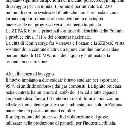
di lavaggio per via umida. L'ordine è per un valore di 230
milioni di corone svedesi ed il fatto che non si richieda alcuna
forma di apporto finanziario straniero ne fa una tappa
interessante nel progresso verso aria meno inquinata.
La ZEPAK è fra le principali fornitrici di elettricità della Polonia
e produce circa 1'11% del consumo nazionale.
La città di Konin sorge fra Varsavia e Poznan e la ZEPAK vi sta
sostituendo la centrale elettrica a lignite con due nuove caldaie
per un totale di 110 MW, una della quali già ultimata e la
seconda in costruzione.
Alta efficienza di lavaggio.
Il nuovo impianto a due caldaie è stato studiato per asportare il
95 % di anidride solforosa dai gas combusti. La lignite bruciata
nella centrale ha un tenore di zolfo dell'1% ed a tutta capacità
l'impianto desolforerà 1,5 milioni di m3 di fumi all'ora, con un
effetto estremantente positivo sull'ambiente, non solo in Polonia
ma anche nei paesi confinanti ed oltre.
Il sottoprodotto del processo di desolforazione è il gesso,
utilizzato nella produzione di pannelli per l'industria edilizia.