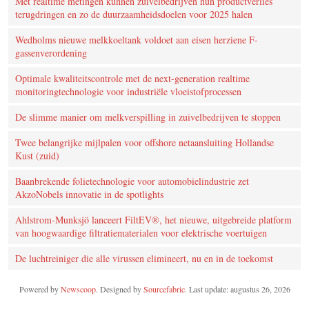
Met realtime metingen kunnen zuivelbedrijven hun productverlies
terugdringen en zo de duurzaamheidsdoelen voor 2025 halen
Wedholms nieuwe melkkoeltank voldoet aan eisen herziene F-
gassenverordening
Optimale kwaliteitscontrole met de next-generation realtime
monitoringtechnologie voor industriële vloeistofprocessen
De slimme manier om melkverspilling in zuivelbedrijven te stoppen
Twee belangrijke mijlpalen voor offshore netaansluiting Hollandse
Kust (zuid)
Baanbrekende folietechnologie voor automobielindustrie zet
AkzoNobels innovatie in de spotlights
Ahlstrom-Munksjö lanceert FiltEV®, het nieuwe, uitgebreide platform
van hoogwaardige filtratiematerialen voor elektrische voertuigen
De luchtreiniger die alle virussen elimineert, nu en in de toekomst
Powered by
Newscoop
. Designed by
Sourcefabric
. Last update: augustus 26, 2026