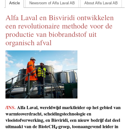
Article
Newsroom of Alfa Laval AB
About Alfa Laval AB
CONTACT US
Alfa Laval en Bisviridi ontwikkelen
INS MAIN WEBSITE
een revolutionaire methode voor de
ABOUT US
productie van biobrandstof uit
organisch afval
/INS.
Alfa Laval, wereldwijd marktleider op het gebied van
warmteoverdracht, scheidingstechnologie en
vloeistofverwerking, en Bisviridi, een nieuw bedrijf dat deel
uitmaakt van de BioteCH
-groep, toonaangevend leider in
4