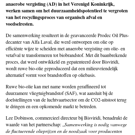
anaerobe vergisting (AD) in het Verenigd Koninkrijk,
werken samen om het duurzaamheidspotentieel te vergroten
van het recyclingsproces van organisch afval en
voedselresten.
De samenwerking resulteert in de geavanceerde Prodec Oil Plus-
decanter van Alfa Laval, die werd ontworpen om olie op
efficiënte wijze te scheiden met anaerobe vergisting om olie- en
vetafval te transformeren tot biobrandstof. Met dit baanbrekende
proces, dat werd ontwikkeld en gepatenteerd door Bisviridi,
wordt ruwe bio-olie geproduceerd dat een milieuvriendelijk
alternatief vormt voor brandstoffen op oliebasis.
Ruwe bio-olie kan met name worden geraffineerd tot
duurzamere vliegtuigbrandstof (SAF), wat aansluit bij de
doelstellingen van de luchtvaartsector om de CO2-uitstoot terug
te dringen en een opkomende markt te betreden.
Lee Dobinson, commercieel directeur bij Bisviridi, benadrukt de
waarde van het partnerschap: „
Samenwerking is nodig vanwege
de fluctuerende olieprijzen en de noodzaak voor producenten