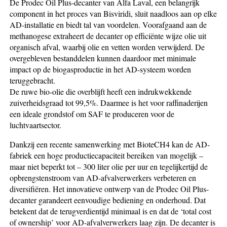
De Prodec Oil Plus-decanter van Alfa Laval, een belangrijk
component in het proces van Bisviridi, sluit naadloos aan op elke
AD-installatie en biedt tal van voordelen. Voorafgaand aan de
methanogese extraheert de decanter op efficiënte wijze olie uit
organisch afval, waarbij olie en vetten worden verwijderd. De
overgebleven bestanddelen kunnen daardoor met minimale
impact op de biogasproductie in het AD-systeem worden
teruggebracht.
De ruwe bio-olie die overblijft heeft een indrukwekkende
zuiverheidsgraad tot 99,5%. Daarmee is het voor raffinaderijen
een ideale grondstof om SAF te produceren voor de
luchtvaartsector.
Dankzij een recente samenwerking met BioteCH4 kan de AD-
fabriek een hoge productiecapaciteit bereiken van mogelijk –
maar niet beperkt tot – 300 liter olie per uur en tegelijkertijd de
opbrengstenstroom van AD-afvalverwerkers verbeteren en
diversifiëren. Het innovatieve ontwerp van de Prodec Oil Plus-
decanter garandeert eenvoudige bediening en onderhoud. Dat
betekent dat de terugverdientijd minimaal is en dat de ‘total cost
of ownership’ voor AD-afvalverwerkers laag zijn. De decanter is