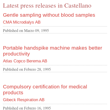
Latest press releases in Castellano
CONTACT US
INS MAIN WEBSITE
Gentle sampling without blood samples
ABOUT US
CMA Microdialys AB
Published on
Marzo 09, 1995
Portable handspike machine makes better
productivity
Atlas Copco Berema AB
Published on
Febrero 28, 1995
Compulsory certification for medical
products
Gibeck Respiration AB
Published on
Febrero 16, 1995