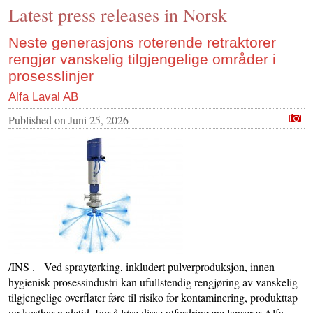
Latest press releases in Norsk
CONTACT US
INS MAIN WEBSITE
Neste generasjons roterende retraktorer
rengjør vanskelig tilgjengelige områder i
ABOUT US
prosesslinjer
Alfa Laval AB
Published on
Juni 25, 2026
/INS . Ved spraytørking, inkludert pulverproduksjon, innen
hygienisk prosessindustri kan ufullstendig rengjøring av vanskelig
tilgjengelige overflater føre til risiko for kontaminering, produkttap
og kostbar nedetid. For å løse disse utfordringene lanserer Alfa