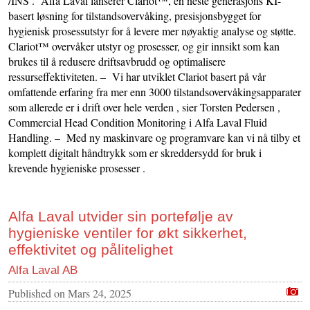
/INS . Alfa Laval lanserer Clariot™, en neste generasjons KI-
basert løsning for tilstandsovervåking, presisjonsbygget for
hygienisk prosessutstyr for å levere mer nøyaktig analyse og støtte.
Clariot™ overvåker utstyr og prosesser, og gir innsikt som kan
brukes til å redusere driftsavbrudd og optimalisere
ressurseffektiviteten. – Vi har utviklet Clariot basert på vår
omfattende erfaring fra mer enn 3000 tilstandsovervåkingsapparater
som allerede er i drift over hele verden , sier Torsten Pedersen ,
Commercial Head Condition Monitoring i Alfa Laval Fluid
Handling. – Med ny maskinvare og programvare kan vi nå tilby et
komplett digitalt håndtrykk som er skreddersydd for bruk i
krevende hygieniske prosesser .
Alfa Laval utvider sin portefølje av
hygieniske ventiler for økt sikkerhet,
effektivitet og pålitelighet
Alfa Laval AB
Published on
Mars 24, 2025