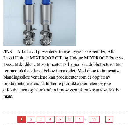
/INS. Alfa Laval presenterer to nye hygieniske ventiler, Alfa
Laval Unique MIXPROOF CIP og Unique MIXPROOF Process.
Disse tilskuddene til sortimentet av hygieniske dobbeltseteventiler
er med på å dekke et behov i markedet. Med disse to innovative
blandingssikre ventilene kan produsenter som er opptatt av
produktintegriteten, nå forbedre produktsikkerheten og øke
effektiviteten og bærekraften i prosessen på en kostnadseffektiv
måte.
...
1
2
3
4
5
6
7
55