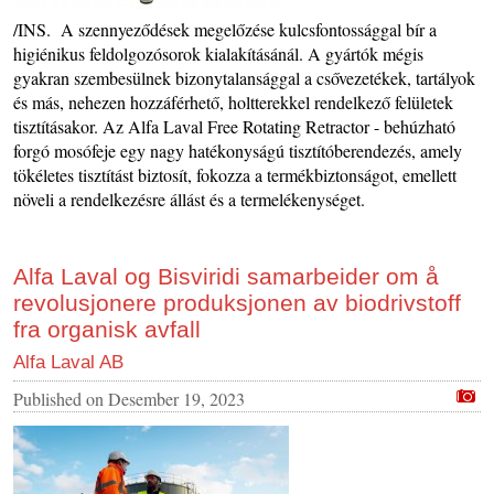
/INS. A szennyeződések megelőzése kulcsfontossággal bír a
higiénikus feldolgozósorok kialakításánál. A gyártók mégis
gyakran szembesülnek bizonytalansággal a csővezetékek, tartályok
és más, nehezen hozzáférhető, holtterekkel rendelkező felületek
tisztításakor. Az Alfa Laval Free Rotating Retractor - behúzható
forgó mosófeje egy nagy hatékonyságú tisztítóberendezés, amely
tökéletes tisztítást biztosít, fokozza a termékbiztonságot, emellett
növeli a rendelkezésre állást és a termelékenységet.
Alfa Laval og Bisviridi samarbeider om å
revolusjonere produksjonen av biodrivstoff
fra organisk avfall
Alfa Laval AB
Published on
Desember 19, 2023