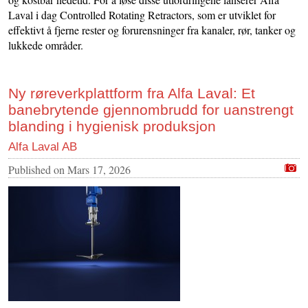
Laval i dag Controlled Rotating Retractors, som er utviklet for
effektivt å fjerne rester og forurensninger fra kanaler, rør, tanker og
lukkede områder.
Ny røreverkplattform fra Alfa Laval: Et
banebrytende gjennombrudd for uanstrengt
blanding i hygienisk produksjon
Alfa Laval AB
Published on
Mars 17, 2026