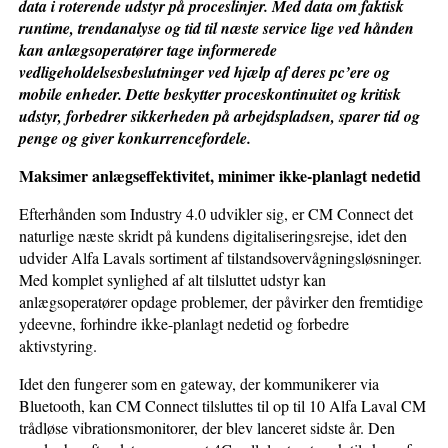
data i roterende udstyr på proceslinjer. Med data om faktisk
runtime, trendanalyse og tid til næste service lige ved hånden
kan anlægsoperatører tage informerede
vedligeholdelsesbeslutninger ved hjælp af deres pc’ere og
mobile enheder. Dette beskytter proceskontinuitet og kritisk
udstyr, forbedrer sikkerheden på arbejdspladsen, sparer tid og
penge og giver konkurrencefordele.
Maksimer anlægseffektivitet,
minimer ikke-planlagt nedetid
Efterhånden som Industry 4.0 udvikler sig, er CM Connect det
naturlige næste skridt på kundens digitaliseringsrejse, idet den
udvider Alfa Lavals sortiment af tilstandsovervågningsløsninger.
Med komplet synlighed af alt tilsluttet udstyr kan
anlægsoperatører opdage problemer, der påvirker den fremtidige
ydeevne, forhindre ikke-planlagt nedetid og forbedre
aktivstyring.
Idet den fungerer som en gateway, der kommunikerer via
Bluetooth, kan CM Connect tilsluttes til op til 10 Alfa Laval CM
trådløse vibrationsmonitorer, der blev lanceret sidste år. Den