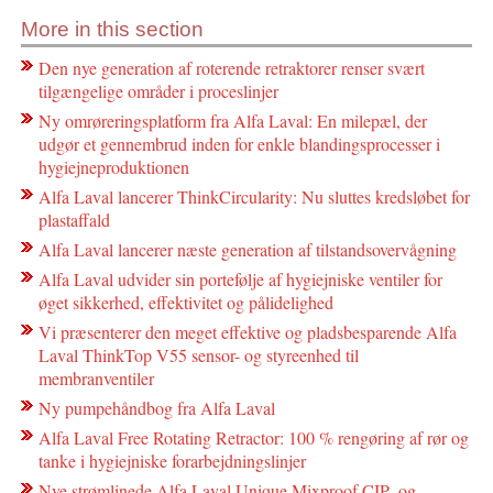
More in this section
Den nye generation af roterende retraktorer renser svært
tilgængelige områder i proceslinjer
Ny omrøreringsplatform fra Alfa Laval: En milepæl, der
udgør et gennembrud inden for enkle blandingsprocesser i
hygiejneproduktionen
Alfa Laval lancerer ThinkCircularity: Nu sluttes kredsløbet for
plastaffald
Alfa Laval lancerer næste generation af tilstandsovervågning
Alfa Laval udvider sin portefølje af hygiejniske ventiler for
øget sikkerhed, effektivitet og pålidelighed
Vi præsenterer den meget effektive og pladsbesparende Alfa
Laval ThinkTop V55 sensor- og styreenhed til
membranventiler
Ny pumpehåndbog fra Alfa Laval
Alfa Laval Free Rotating Retractor: 100 % rengøring af rør og
tanke i hygiejniske forarbejdningslinjer
Nye strømlinede Alfa Laval Unique Mixproof CIP- og