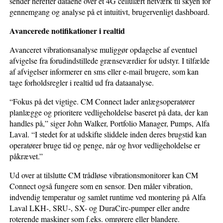
sender herefter dataene over et 4G cellulært netværk til skyen for
gennemgang og analyse på et intuitivt, brugervenligt dashboard.
Avancerede
notifikationer
i realtid
Avanceret vibrationsanalyse muliggør opdagelse af eventuel
afvigelse fra forudindstillede grænseværdier for udstyr. I tilfælde
af afvigelser informerer en sms eller e-mail brugere, som kan
tage forholdsregler i realtid ud fra dataanalyse.
“Fokus på det vigtige. CM Connect lader anlægsoperatører
planlægge og prioritere vedligeholdelse baseret på data, der kan
handles på,” siger John Walker, Portfolio Manager, Pumps, Alfa
Laval. “I stedet for at udskifte sliddele inden deres brugstid kan
operatører bruge tid og penge, når og hvor vedligeholdelse er
påkrævet.”
Ud over at tilslutte CM trådløse vibrationsmonitorer kan CM
Connect også fungere som en sensor. Den måler vibration,
indvendig temperatur og samlet runtime ved montering på Alfa
Laval LKH-, SRU-, SX- og DuraCirc-pumper eller andre
roterende maskiner som f.eks. omrørere eller blandere.