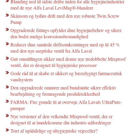
Blanding ned til sidste dråbe inden for alle hygiejneindustrier
med de nye Alfa Laval LeviMag®-blandere
Skånsom og lydløs drift med den nye robuste Twin Screw
Pump
Opgraderede fittings opfylder dine hygiejnebehov og sikrer
den bedst mulige korrosionsbestandighed
Reducer dine samlede driftsomkostninger med op til 45 %
med den nye aseptiske ventil fra Alfa Laval
Gør omstillingen sikker med denne nye tredobbelte Mixproof
ventil, der er designet til hygiejniske processer
Gode råd til at skabe et sikkert og bæredygtigt farmaceutisk
vandsystem
Den opgraderede omrører med bundstøtte sikrer effektiv
bearbejdning og fremragende produktsikkerhed
FARMA: Fire grunde til at overveje Alfa Lavals UltraPure-
pumper
Nye versioner af den velkendte Mixproof-ventil, der er
designet til at imødekomme din industris udfordringer
Træt af upålidelige og uhygiejniske vejeceller?