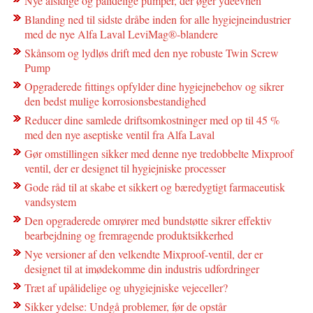
Nye alsidige og pålidelige pumper, der øger ydeevnen
Blanding ned til sidste dråbe inden for alle hygiejneindustrier
med de nye Alfa Laval LeviMag®-blandere
Skånsom og lydløs drift med den nye robuste Twin Screw
Pump
Opgraderede fittings opfylder dine hygiejnebehov og sikrer
den bedst mulige korrosionsbestandighed
Reducer dine samlede driftsomkostninger med op til 45 %
med den nye aseptiske ventil fra Alfa Laval
Gør omstillingen sikker med denne nye tredobbelte Mixproof
ventil, der er designet til hygiejniske processer
Gode råd til at skabe et sikkert og bæredygtigt farmaceutisk
vandsystem
Den opgraderede omrører med bundstøtte sikrer effektiv
bearbejdning og fremragende produktsikkerhed
Nye versioner af den velkendte Mixproof-ventil, der er
designet til at imødekomme din industris udfordringer
Træt af upålidelige og uhygiejniske vejeceller?
Sikker ydelse: Undgå problemer, før de opstår