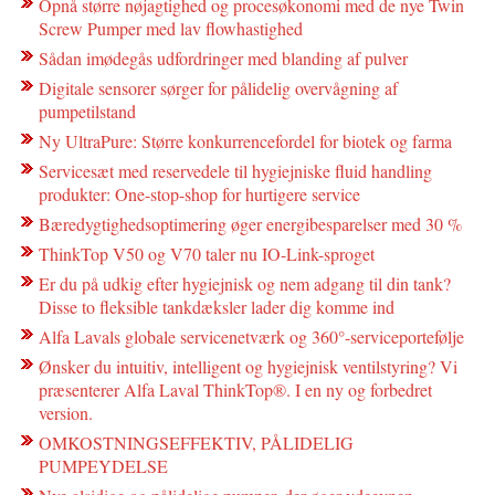
Opnå større nøjagtighed og procesøkonomi med de nye Twin
Screw Pumper med lav flowhastighed
Sådan imødegås udfordringer med blanding af pulver
Digitale sensorer sørger for pålidelig overvågning af
pumpetilstand
Ny UltraPure: Større konkurrencefordel for biotek og farma
Servicesæt med reservedele til hygiejniske fluid handling
produkter: One-stop-shop for hurtigere service
Bæredygtighedsoptimering øger energibesparelser med 30 %
ThinkTop V50 og V70 taler nu IO-Link-sproget
Er du på udkig efter hygiejnisk og nem adgang til din tank?
Disse to fleksible tankdæksler lader dig komme ind
Alfa Lavals globale servicenetværk og 360°-serviceportefølje
Ønsker du intuitiv, intelligent og hygiejnisk ventilstyring? Vi
præsenterer Alfa Laval ThinkTop®. I en ny og forbedret
version.
OMKOSTNINGSEFFEKTIV, PÅLIDELIG
PUMPEYDELSE