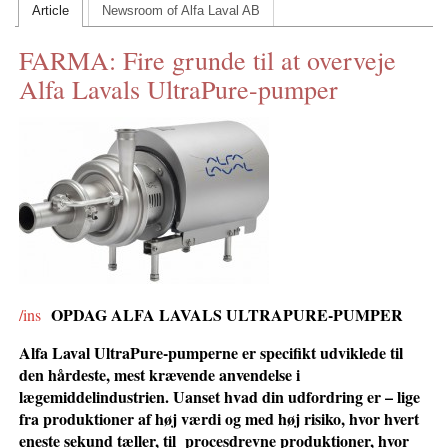
Article
Newsroom of Alfa Laval AB
CONTACT US
FARMA: Fire grunde til at overveje
INS MAIN WEBSITE
Alfa Lavals UltraPure-pumper
ABOUT US
OPDAG ALFA LAVALS ULTRAPURE-PUMPER
/ins
Alfa Laval UltraPure-pumperne er specifikt udviklede til
den hårdeste, mest krævende anvendelse i
lægemiddelindustrien. Uanset hvad din udfordring er – lige
fra produktioner af høj værdi og med høj risiko, hvor hvert
eneste sekund tæller, til procesdrevne produktioner, hvor