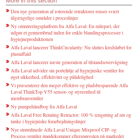
More in this section
Den nye generation af roterende retraktorer renser svært
tilgængelige områder i proceslinjer
Ny omrøreringsplatform fra Alfa Laval: En milepæl, der
udgør et gennembrud inden for enkle blandingsprocesser i
hygiejneproduktionen
Alfa Laval lancerer ThinkCircularity: Nu sluttes kredsløbet for
plastaffald
Alfa Laval lancerer næste generation af tilstandsovervågning
Alfa Laval udvider sin portefølje af hygiejniske ventiler for
øget sikkerhed, effektivitet og pålidelighed
Vi præsenterer den meget effektive og pladsbesparende Alfa
Laval ThinkTop V55 sensor- og styreenhed til
membranventiler
Ny pumpehåndbog fra Alfa Laval
Alfa Laval Free Rotating Retractor: 100 % rengøring af rør og
tanke i hygiejniske forarbejdningslinjer
Nye strømlinede Alfa Laval Unique Mixproof CIP- og
Process-ventiler imødekommer efterspørgslen på markedet