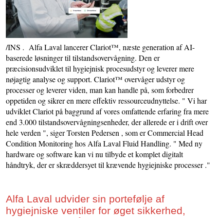
/INS . Alfa Laval lancerer Clariot™, næste generation af AI-
baserede løsninger til tilstandsovervågning. Den er
præcisionsudviklet til hygiejnisk procesudstyr og leverer mere
nøjagtig analyse og support. Clariot™ overvåger udstyr og
processer og leverer viden, man kan handle på, som forbedrer
oppetiden og sikrer en mere effektiv ressourceudnyttelse. " Vi har
udviklet Clariot på baggrund af vores omfattende erfaring fra mere
end 3.000 tilstandsovervågningsenheder, der allerede er i drift over
hele verden ", siger Torsten Pedersen , som er Commercial Head
Condition Monitoring hos Alfa Laval Fluid Handling. " Med ny
hardware og software kan vi nu tilbyde et komplet digitalt
håndtryk, der er skræddersyet til krævende hygiejniske processer ."
Alfa Laval udvider sin portefølje af
hygiejniske ventiler for øget sikkerhed,