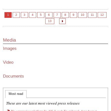
1
2
3
4
5
6
7
8
9
10
11
12
13
Media
Images
Video
Documents
Most read
These are our latest most viewed press releases
Ny omrøreringsplatform fra Alfa Laval: En milepæl, der udgør et