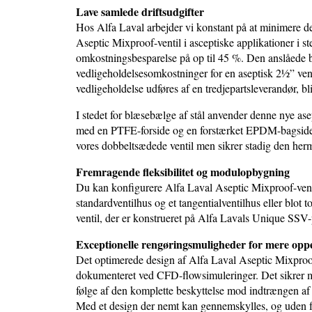
Lave samlede driftsudgifter
Hos Alfa Laval arbejder vi konstant på at minimere de
Aseptic Mixproof-ventil i asceptiske applikationer i s
omkostningsbesparelse på op til 45 %. Den anslåede b
vedligeholdelsesomkostninger for en aseptisk 2½” venti
vedligeholdelse udføres af en tredjepartsleverandør, 
I stedet for blæsebælge af stål anvender denne nye
med en PTFE-forside og en forstærket EPDM-bagside. 
vores dobbeltsædede ventil men sikrer stadig den herme
Fremragende fleksibilitet og modulopbygning
Du kan konfigurere Alfa Laval Aseptic Mixproof-ventil
standardventilhus og et tangentialventilhus eller blot
ventil, der er konstrueret på Alfa Lavals Unique SSV-p
Exceptionelle rengøringsmuligheder for mere opp
Det optimerede design af Alfa Laval Aseptic Mixproof-
dokumenteret ved CFD-flowsimuleringer. Det sikrer m
følge af den komplette beskyttelse mod indtrængen af
Med et design der nemt kan gennemskylles, og uden f