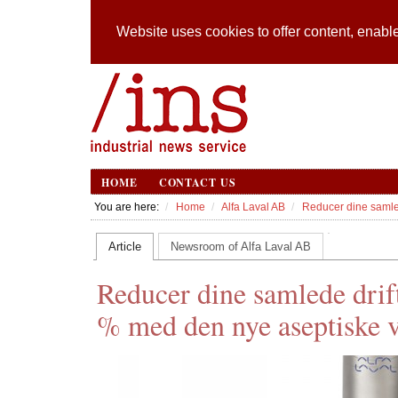
Website uses cookies to offer content, enable
HOME
CONTACT US
You are here:
Home
Alfa Laval AB
Reducer dine samled
Article
Newsroom of Alfa Laval AB
Reducer dine samlede drif
% med den nye aseptiske ve