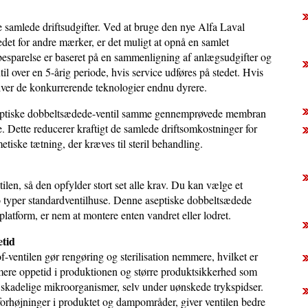
 samlede driftsudgifter. Ved at bruge den nye Alfa Laval
tedet for andre mærker, er det muligt at opnå en samlet
esparelse er baseret på en sammenligning af anlægsudgifter og
l over en 5-årig periode, hvis service udføres på stedet. Hvis
bliver de konkurrerende teknologier endnu dyrere.
 aseptiske dobbeltsædede-ventil samme gennemprøvede membran
Dette reducerer kraftigt de samlede driftsomkostninger for
tiske tætning, der kræves til steril behandling.
en, så den opfylder stort set alle krav. Du kan vælge et
 to typer standardventilhuse. Denne aseptiske dobbeltsædede
latform, er nem at montere enten vandret eller lodret.
etid
ventilen gør rengøring og sterilisation nemmere, hvilket er
ere oppetid i produktionen og større produktsikkerhed som
 skadelige mikroorganismer, selv under uønskede trykspidser.
orhøjninger i produktet og dampområder, giver ventilen bedre