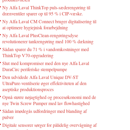
Ny Alfa Laval ThinkTop puls-sæderengøring til
drænventiler sparer op til 95 % i CIP-væske.
Ny Alfa Laval CM Connect bruger digitalisering til
at optimere hygiejnisk forarbejdning
Ny Alfa Laval PlusClean-rengøringsdyse
revolutionerer tankrengøring med 100 % dækning
Sådan sparer du 71 % i vandomkostninger med
ThinkTop V70-opgradering
Slut med kompromiser med den nye Alfa Laval
DuraCirc periferiske stempelpumpe
Den udvidede Alfa Laval Unique DV-ST
UltraPure-ventilserie øger effektiviteten af den
aseptiske produktionsproces
Opnå større nøjagtighed og procesøkonomi med de
nye Twin Screw Pumper med lav flowhastighed
Sådan imødegås udfordringer med blanding af
pulver
Digitale sensorer sørger for pålidelig overvågning af