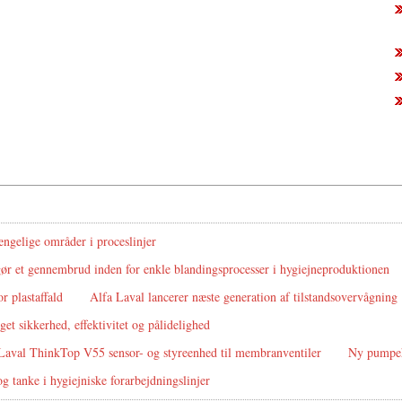
ængelige områder i proceslinjer
ør et gennembrud inden for enkle blandingsprocesser i hygiejneproduktionen
r plastaffald
Alfa Laval lancerer næste generation af tilstandsovervågning
get sikkerhed, effektivitet og pålidelighed
 Laval ThinkTop V55 sensor- og styreenhed til membranventiler
Ny pumpeh
g tanke i hygiejniske forarbejdningslinjer