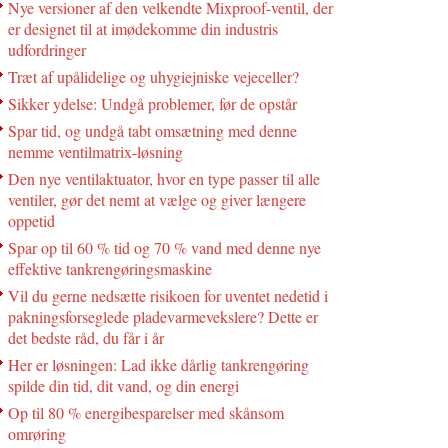
Nye versioner af den velkendte Mixproof-ventil, der
er designet til at imødekomme din industris
udfordringer
Træt af upålidelige og uhygiejniske vejeceller?
Sikker ydelse: Undgå problemer, før de opstår
Spar tid, og undgå tabt omsætning med denne
nemme ventilmatrix-løsning
Den nye ventilaktuator, hvor en type passer til alle
ventiler, gør det nemt at vælge og giver længere
oppetid
Spar op til 60 % tid og 70 % vand med denne nye
effektive tankrengøringsmaskine
Vil du gerne nedsætte risikoen for uventet nedetid i
pakningsforseglede pladevarmevekslere? Dette er
det bedste råd, du får i år
Her er løsningen: Lad ikke dårlig tankrengøring
spilde din tid, dit vand, og din energi
Op til 80 % energibesparelser med skånsom
omrøring