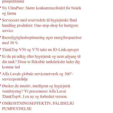
pumpetilstand
Ny UltraPure: Større konkurrencefordel for biotek
og farma
Servicesæt med reservedele til hygiejniske fluid
handling produkter: One-stop-shop for hurtigere
service
Bæredygtighedsoptimering øger energibesparelser
med 30 %
ThinkTop V50 og V70 taler nu IO-Link-sproget
Er du på udkig efter hygiejnisk og nem adgang til
din tank? Disse to fleksible tankdæksler lader dig
komme ind
Alfa Lavals globale servicenetværk og 360°-
serviceportefølje
Ønsker du intuitiv, intelligent og hygiejnisk
ventilstyring? Vi præsenterer Alfa Laval
ThinkTop®. I en ny og forbedret version.
OMKOSTNINGSEFFEKTIV, PÅLIDELIG
PUMPEYDELSE