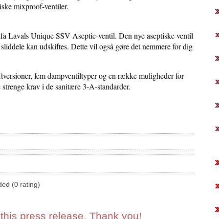
ske mixproof-ventiler.
lfa Lavals Unique SSV Aseptic-ventil. Den nye aseptiske ventil
 sliddele kan udskiftes. Dette vil også gøre det nemmere for dig
ftversioner, fem dampventiltyper og en række muligheder for
strenge krav i de sanitære 3-A-standarder.
ded (0 rating)
 this press release. Thank you!