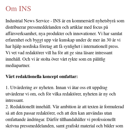
Om INS
KONTAKTA OSS
INS HEMSIDOR
Industrial News Service - INS är en kommersiell nyhetsbyrå som
OM OSS
distribuerar pressmeddelanden och artiklar med focus på
affärsverksamhet, nya produkter och innovationer. Vi har samlat
erfarenhet och byggt upp vår kunskap under de mer än 30 år vi
har hjälp nordiska företag att få synlighet i internationell press.
Vi vet vad redaktörer vill ha för att ge sina läsare intressant
innehåll. Och vi är stolta över vårt rykte som en pålitlig
mediapartner.
Vårt redaktionella koncept omfattar:
1. Utvärdering av nyheten. Innan vi åtar oss ett uppdrag
utvärderar vi om, och för vilka redaktörer, nyheten är ny och
intressant.
2. Redaktionellt innehåll. Vår ambition är att texten är formulerad
så att den passar redaktörer, och att den kan användas utan
omfattande ändringar. Därför tillhandahåller vi professionellt
skrivna pressmeddelanden, samt grafiskt material och bilder som