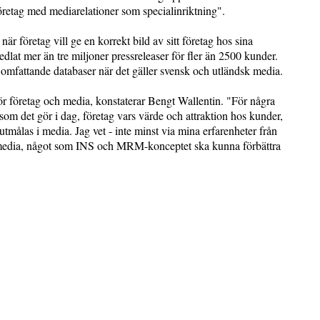
etag med mediarelationer som specialinriktning".
när företag vill ge en korrekt bild av sitt företag hos sina
dlat mer än tre miljoner pressreleaser för fler än 2500 kunder.
fattande databaser när det gäller svensk och utländsk media.
för företag och media, konstaterar Bengt Wallentin. "För några
 som det gör i dag, företag vars värde och attraktion hos kunder,
tmålas i media. Jag vet - inte minst via mina erfarenheter från
 i media, något som INS och MRM-konceptet ska kunna förbättra