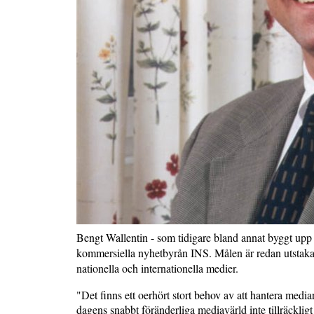
Bengt Wallentin - som tidigare bland annat byggt upp o
kommersiella nyhetbyrån INS. Målen är redan utstakade
nationella och internationella medier.
"Det finns ett oerhört stort behov av att hantera media
dagens snabbt föränderliga mediavärld inte tillräcklig