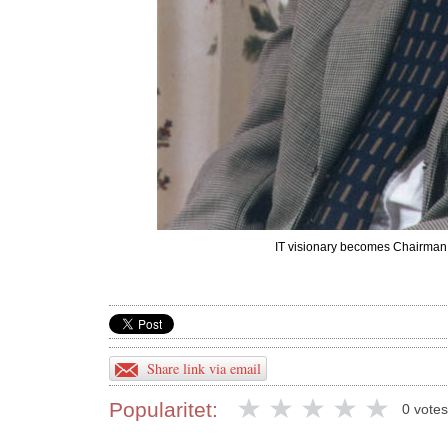
IT visionary becomes Chairman 
Share link via email
Popularitet:
0 votes