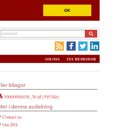
OK
OM OSS
INS HEMSIDOR
Fler bilagor
50000900458_3b.tif (5953kb)
Mer i denna avdelning
Contact us
Om INS