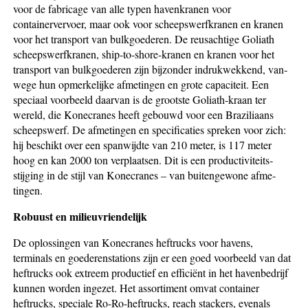
voor de fa­bricage van alle typen havenkranen voor
containervervoer, maar ook voor scheepswerfkranen en kranen
voor het transport van bulkgoederen. De reusachtige Goliath
scheepswerfkranen, ship-to-shore-kranen en kranen voor het
transport van bulkgoederen zijn bijzonder indrukwekkend, van­
wege hun opmerkelijke afmetingen en grote capaciteit. Een
speciaal voorbeeld daarvan is de grootste Goliath-kraan ter
wereld, die Konecranes heeft gebouwd voor een Braziliaans
scheepswerf. De afmetingen en spe­cificaties spreken voor zich:
hij beschikt over een spanwijdte van 210 meter, is 117 meter
hoog en kan 2000 ton verplaatsen. Dit is een pro­duc­ti­viteits­
stijging in de stijl van Konecranes – van buitengewone afme­
tingen.
Robuust en milieuvriendelijk
De oplossingen van Konecranes heftrucks voor havens,
terminals en goederenstations zijn er een goed voorbeeld van dat
heftrucks ook extreem productief en efficiënt in het havenbedrijf
kunnen worden ingezet. Het assortiment omvat container
heftrucks, speciale Ro-Ro-heftrucks, reach stackers, evenals