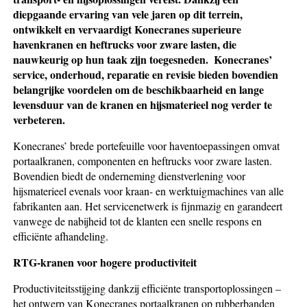
diepgaande ervaring van vele jaren op dit terrein,
ontwikkelt en vervaardigt Konecranes superieure
havenkranen en heftrucks voor zware lasten, die
nauwkeurig op hun taak zijn toegesneden.
Konecranes’
service, onderhoud, repa­ratie en revisie bieden bovendien
belangrijke voordelen om de be­schik­baarheid en lange
levensduur van de kranen en hijs­materieel nog verder te
verbeteren.
Konecranes’ brede portefeuille voor haventoepassingen omvat
portaal­kranen, componenten en heftrucks voor zware lasten.
Bovendien biedt de onderneming dienstverlening voor
hijsmaterieel evenals voor kraan- en werktuigmachines van alle
fabrikanten aan. Het servicenetwerk is fijn­mazig en garandeert
vanwege de nabijheid tot de klanten een snelle res­pons en
efficiënte afhandeling.
RTG-kranen voor hogere productiviteit
Productiviteitsstijging dankzij efficiënte transportoplossingen –
het ont­werp van Konecranes portaalkranen op rubberbanden