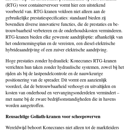
(RTG) voor con­tainer­vervoer vormt hier een uitstekend
voorbeeld van. RTG-kranen vol­doen niet alleen aan de
gebruikelijke prestatiespecificaties: standaard bieden zij
bovendien diverse innovatieve functies, die de prestaties en be­
trouwbaarheid verbeteren en de onderhoudskosten verminderen.
RTG-kranen bieden elke gewenste aandrijfoptie: afhankelijk van
het onder­ne­mingsplan en de vereisten, een diesel-elektrische
hybride­aandrijving of een zuiver elektrische aandrijving.
Hoge prestaties zonder hydrauliek: Konecranes RTG-kranen
verrichten hun ta­ken zonder hydraulische systemen, zowel bij het
rijden als bij de last­pendelcontrole en de nauwkeurige
positionering van de spreader. Dit vormt een aanzienlijk
voordeel, dat de betrouwbaarheid verhoogt en uitvaltijden en
kosten van onderhoud en vervangingsonderdelen vermindert –
met name bij de zware bedrijfsomstandigheden die in havens
worden aan­ge­troffen.
Reusachtige Goliath-kranen voor scheepswerven
Wereldwijd behoort Konecranes niet alleen tot de marktleiders