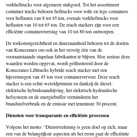
vorkheftrucks voor algemeen stukgoed. Tot het assortiment
container trucks behoren heftrucks voor volle en lege containers
voor heflasten van 8 tot 45 ton, evenals vorkheftrucks voor
heflasten van 10 tot 65 ton. De reach stackers zijn voor een
efficiënte containeroverslag van 10 tot 80 ton ontworpen.
De toekomstgerichtheid en duurzaamheid behoren tot de doelen
van Kone­cranes om ook in het vervolg één van de
vooraanstaande stapelaar fabrikanten te blijven. Hoe serieus deze
waarden worden opgevat, wordt geïllustreerd door de
Konecranes Lifttrucks hybride reach stacker met een
hijsvermogen van 45 ton voor containervervoer. Deze reach
stacker is een echte wereldprimeur en dankzij de diesel-
elektrische hybride­aan­drijving, het elektrisch-hydraulische
hefsysteem en de energiebuffer ver­min­deren het
brandstofverbruik en de emissie met tenminste 30 procent.
Diensten voor transparante en efficiënte processen
Volgens het motto: “Dienstverlening is geen doel op zich, maar
een van de be­langrijkste aspecten als het erom gaat de efficiëntie