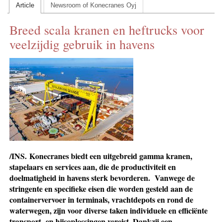
Article
Newsroom of Konecranes Oyj
CONTACT US
Breed scala kranen en heftrucks voor
INS MAIN WEBSITE
veelzijdig gebruik in havens
ABOUT US
/INS.
Konecranes biedt een uitgebreid gamma kranen,
stapelaars en services aan, die de productiviteit en
doelmatigheid in havens sterk bevorderen. Vanwege de
stringente en specifieke eisen die worden gesteld aan de
containervervoer in terminals, vrachtdepots en rond de
water­wegen, zijn voor diverse taken individuele en efficiënte
transport- en hijsoplossingen vereist. Dankzij een