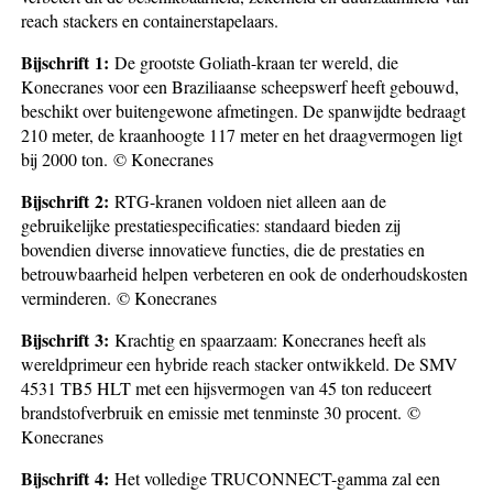
reach stackers en containerstapelaars.
Bijschrift
1:
De grootste Goliath-kraan ter wereld, die
Konecranes voor een Braziliaanse scheepswerf heeft gebouwd,
beschikt over buitengewone afmetingen. De spanwijdte bedraagt
210 meter, de kraan­hoogte 117 meter en het draag­vermogen ligt
bij 2000 ton. © Konecranes
Bijschrift
2
:
RTG-kranen voldoen niet alleen aan de
gebruikelijke prestatiespecificaties: standaard bieden zij
bovendien diverse innovatieve functies, die de prestaties en
betrouwbaarheid helpen verbeteren en ook de onderhouds­kosten
verminderen. © Konecranes
Bijschrift
3
:
Krachtig en spaarzaam: Konecranes heeft als
wereldprimeur een hybride reach stacker ontwikkeld. De SMV
4531 TB5 HLT met een hijsvermogen van 45 ton reduceert
brandstof­verbruik en emissie met tenminste 30 procent. ©
Konecranes
Bijschrift
4
:
Het volledige TRUCONNECT-gamma zal een