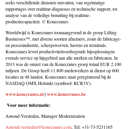
reeks verschillende diensten om­vat­ten, van regelmatige
rapportages over realtime-diagnoses en tech­nische support, tot
analyse van de volledige benutting bij realtime-
productiecapaciteit. © Konecranes
Wereldwijd is Konecranes toonaangevend in de groep Lifting
Businesses™, met diverse soorten afnemers, zoals de fabricage-
en procesindustrie, scheepswerven, havens en terminals.
Konecranes levert productiviteitsverhogende hijsoplossingen
evenals service op hijsgebied aan alle merken en fabricaten. In
2013 was de omzet van de Konecranes groep totaal EUR 2.100
miljoen. De Groep heeft 11.800 medewerkers in dienst op 600
locaties in 48 landen. Konecranes staat geregistreerd bij de
NASDAQ OMX Helsinki (symbool: KCR1V).
www.konecranes.nl
|
www.konecranes.be
Voor meer informatie:
Arnoud Versteden, Manager Modernization
Arnoud.versteden@konecranes.com
, Tel: +31-73-5231165