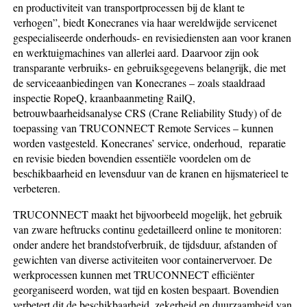
en productiviteit van transportprocessen bij de klant te
verhogen”, biedt Konecranes via haar wereldwijde servicenet
gespecialiseerde onderhouds- en revisie­diensten aan voor kranen
en werktuigmachines van allerlei aard. Daarvoor zijn ook
transparante verbruiks- en gebruiksgegevens belangrijk, die met
de serviceaanbiedingen van Konecranes – zoals staaldraad
inspectie RopeQ, kraanbaanmeting RailQ,
betrouwbaarheidsanalyse CRS (Crane Relia­bility Study) of de
toepassing van TRUCONNECT Remote Services – kunnen
worden vastgesteld. Konecranes’ service, onderhoud, reparatie
en revisie bieden bovendien essentiële voordelen om de
beschikbaarheid en levensduur van de kranen en hijsmaterieel te
verbeteren.
TRUCONNECT maakt het bijvoorbeeld mogelijk, het gebruik
van zware hef­trucks continu gedetailleerd online te monitoren:
onder andere het brand­stofverbruik, de tijdsduur, afstanden of
gewichten van diverse activi­teiten voor containervervoer. De
werkprocessen kunnen met TRUCONNECT efficiënter
georganiseerd worden, wat tijd en kosten bespaart. Bovendien
verbetert dit de beschikbaarheid, zekerheid en duurzaamheid van