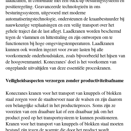
laadkranen, in combinatie met een back-up besturingssysteem en
positieregeling. Geavanceerde technologieën in ons
besturingssysteem, uitgevoerd met moderne
automatiseringstechnologie, ondersteunen de kraanbestuurder bij
nauwkeurige verplaatsingen en een veilig transport over het
gehele traject dat de last aflegt. Laadkranen worden beschermd
tegen de vlammen en hittestraling en zijn ontworpen om te
functioneren bij hoge omgevingstemperaturen. Laadkranen
kunnen ook worden ingezet voor zware lasten bij alle
voorkomende onderhoudstaken, zoals bijvoorbeeld het hijsen van
de hoogovenmantel. Konecranes’ doel is het voorkomen van
ongeplande uitvaltijden van deze essentiële proceskranen.
Veiligheidsaspecten verzorgen zonder productiviteitsafname
Konecranes kranen voor het transport van knuppels of blokken
staal zorgen voor de staaltoevoer naar de walsen en zijn daarom
een belangrijke schakel in het productieproces. Soms zijn ze
voorzien van een draaibare kat of een draaibaar juk om het
product goed op het transportsysteem te kunnen positioneren.
Kranen voor het transport van knuppels of blokken staal moeten
bestand zijn tegen de warmte die door het product wordt