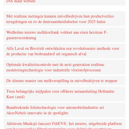
INS main website
Met realtime metingen kunnen zuivelbedrijven hun productverlies
terugdringen en zo de duurzaamheidsdoelen voor 2025 halen
Wedholms nieuwe melkkoeltank voldoet aan eisen herziene F-
gassenverordening
Alfa Laval en Bisviridi ontwikkelen een revolutionaire methode voor
de productie van biobrandstof uit organisch afval
Optimale kwaliteitscontrole met de next-generation realtime
monitoringtechnologie voor industriële vloeistofprocessen
De slimme manier om melkverspilling in zuivelbedrijven te stoppen
Twee belangrijke mijlpalen voor offshore netaansluiting Hollandse
Kust (zuid)
Baanbrekende folietechnologie voor automobielindustrie zet
AkzoNobels innovatie in de spotlights
Ahlstrom-Munksjö lanceert FiltEV®, het nieuwe, uitgebreide platform
van hoogwaardige filtratiematerialen voor elektrische voertuigen