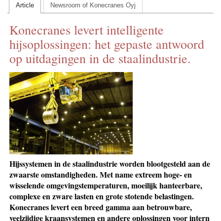
Article
Newsroom of Konecranes Oyj
CONTACT US
Konecranes levert intelligente
INS MAIN WEBSITE
hijsoplossingen: het gepaste antwoord
ABOUT US
op uitdagingen in de staalindustrie.
Hijssystemen in de staalindustrie worden blootgesteld aan de
zwaarste omstandigheden. Met name extreem hoge- en
wisselende omgevingstemperaturen, moeilijk hanteerbare,
complexe en zware lasten en grote stotende belastingen.
Konecranes levert een breed gamma aan betrouwbare,
veelzijdige kraansystemen en andere oplossingen voor intern