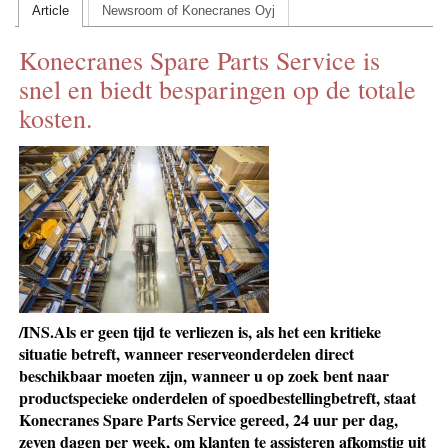
Article
Newsroom of Konecranes Oyj
CONTACT US
Konecranes Spare Parts Service is
INS MAIN WEBSITE
snel en biedt besparingen op de totale
ABOUT US
kosten.
/INS.Als er geen tijd te verliezen is, als het een kritieke
situatie betreft, wanneer reserveonderdelen direct
beschikbaar moeten zijn, wanneer u op zoek bent naar
productspecieke onderdelen of spoedbestellingbetreft, staat
Konecranes Spare Parts Service gereed, 24 uur per dag,
zeven dagen per week, om klanten te assisteren afkomstig uit