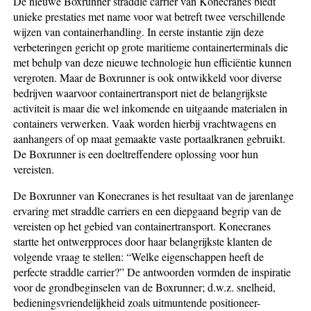
De nieuwe Boxrunner straddle carrier van Konecranes biedt
unieke prestaties met name voor wat betreft twee verschillende
wijzen van containerhandling. In eerste instantie zijn deze
verbeteringen gericht op grote maritieme containerterminals die
met behulp van deze nieuwe technologie hun efficiëntie kunnen
vergroten. Maar de Boxrunner is ook ontwikkeld voor diverse
bedrijven waarvoor containertransport niet de belangrijkste
activiteit is maar die wel inkomende en uitgaande materialen in
containers verwerken. Vaak worden hierbij vrachtwagens en
aanhangers of op maat gemaakte vaste portaalkranen gebruikt.
De Boxrunner is een doeltreffendere oplossing voor hun
vereisten.
De Boxrunner van Konecranes is het resultaat van de jarenlange
ervaring met straddle carriers en een diepgaand begrip van de
vereisten op het gebied van containertransport. Konecranes
startte het ontwerpproces door haar belangrijkste klanten de
volgende vraag te stellen: “Welke eigenschappen heeft de
perfecte straddle carrier?” De antwoorden vormden de inspiratie
voor de grondbeginselen van de Boxrunner; d.w.z. snelheid,
bedieningsvriendelijkheid zoals uitmuntende positioneer-