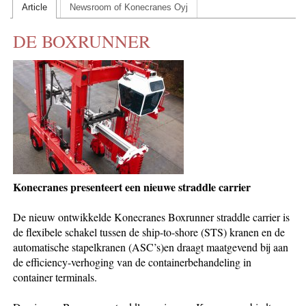
Article
Newsroom of Konecranes Oyj
CONTACT US
DE BOXRUNNER
INS MAIN WEBSITE
ABOUT US
Konecranes presenteert een nieuwe straddle carrier
De nieuw ontwikkelde Konecranes Boxrunner straddle carrier is
de flexibele schakel tussen de ship-to-shore (STS) kranen en de
automatische stapelkranen (ASC’s)en draagt maatgevend bij aan
de efficiency-verhoging van de containerbehandeling in
container terminals.