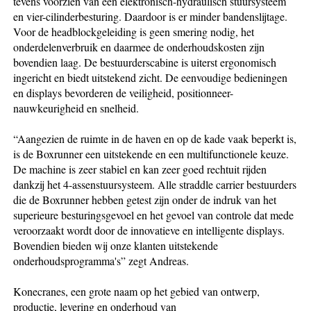
tevens voorzien van een elektronisch-hydraulisch stuursysteem
en vier-cilinderbesturing. Daardoor is er minder bandenslijtage.
Voor de headblockgeleiding is geen smering nodig, het
onderdelenverbruik en daarmee de onderhoudskosten zijn
bovendien laag. De bestuurderscabine is uiterst ergonomisch
ingericht en biedt uitstekend zicht. De eenvoudige bedieningen
en displays bevorderen de veiligheid, positionneer-
nauwkeurigheid en snelheid.
“Aangezien de ruimte in de haven en op de kade vaak beperkt is,
is de Boxrunner een uitstekende en een multifunctionele keuze.
De machine is zeer stabiel en kan zeer goed rechtuit rijden
dankzij het 4-assenstuursysteem. Alle straddle carrier bestuurders
die de Boxrunner hebben getest zijn onder de indruk van het
superieure besturingsgevoel en het gevoel van controle dat mede
veroorzaakt wordt door de innovatieve en intelligente displays.
Bovendien bieden wij onze klanten uitstekende
onderhoudsprogramma's” zegt Andreas.
Konecranes, een grote naam op het gebied van ontwerp,
productie, levering en onderhoud van