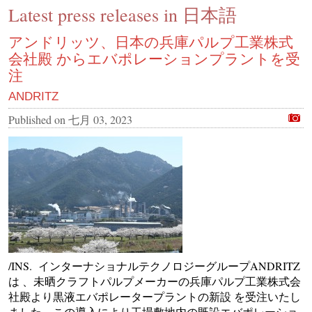
Latest press releases in 日本語
CONTACT US
INS MAIN WEBSITE
アンドリッツ、日本の兵庫パルプ工業株式
会社殿 からエバポレーションプラントを受
ABOUT US
注
ANDRITZ
Published on
七月 03, 2023
/INS. インターナショナルテクノロジーグループANDRITZ
は 、未晒クラフトパルプメーカーの兵庫パルプ工業株式会
社殿より黒液エバポレータープラントの新設 を受注いたし
ました。この導入により工場敷地内の既設エバポレーショ