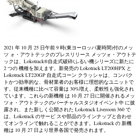
2021 年 10 月 25 日午前 9 時(東ヨーロッパ夏時間)付のメッ
ツ ォ・アウトテックのプレスリリース メッツォ・アウトテ
ックは、Lokotrack®自走式破砕/ふるい機シリーズに新たに
2 つの 機種を加えます。新発売の Lokotrack LT200HPX と
Lokotrack LT220GP 自走式コーン クラッシャは、コンパク
トかつ効率的な、骨材業者のお客様に理想的なユニットで
す。従来機種に比べて容量は 30%増え、柔軟性も強化され
ています。これらの新機種 は 10 月 27 日に開催されるメッ
ツォ・アウトテックのバーチャルスタジオイベント中 に披
露され、また新しく公開された Lokotrack Liveroom 360 で
は、Lokotrack のサービ スや部品のラインナップと合わせ
てオンラインで触れることができます。Lokotrack の 新機
種は 10 月 27 日より世界各国で発売されます。