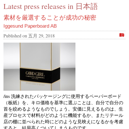
Latest press releases in 日本語
CONTACT US
INS MAIN WEBSITE
素材を厳選することが成功の秘密
ABOUT US
Iggesund Paperboard AB
Published on
五月 29, 2018
/ins 洗練されたパッケージングに使用するペーパーボード
（板紙）を、キロ価格を基準に選ぶことは、自分で自分の
首を絞めるようなものでしょう。安価に見えるものは、生
産プロセスで材料がどのように機能するか、またリテール
店の棚に並べられた時にどのような見映えになるかを考慮
すると、結局高くついてしまうものです。