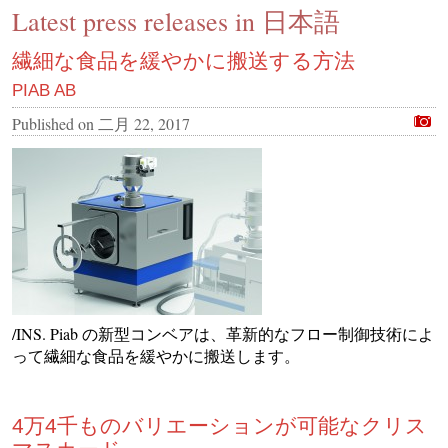
Latest press releases in 日本語
CONTACT US
INS MAIN WEBSITE
繊細な食品を緩やかに搬送する方法
ABOUT US
PIAB AB
Published on
二月 22, 2017
/INS. Piab の新型コンベアは、革新的なフロー制御技術によ
って繊細な食品を緩やかに搬送します。
4万4千ものバリエーションが可能なクリス