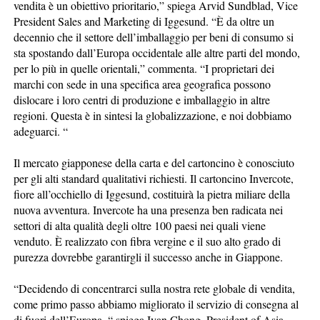
vendita è un obiettivo prioritario,” spiega Arvid Sundblad, Vice
President Sales and Marketing di Iggesund. “È da oltre un
decennio che il settore dell’imballaggio per beni di consumo si
sta spostando dall’Europa occidentale alle altre parti del mondo,
per lo più in quelle orientali,” commenta. “I proprietari dei
marchi con sede in una specifica area geografica possono
dislocare i loro centri di produzione e imballaggio in altre
regioni. Questa è in sintesi la globalizzazione, e noi dobbiamo
adeguarci. “
Il mercato giapponese della carta e del cartoncino è conosciuto
per gli alti standard qualitativi richiesti. Il cartoncino Invercote,
fiore all’occhiello di Iggesund, costituirà la pietra miliare della
nuova avventura. Invercote ha una presenza ben radicata nei
settori di alta qualità degli oltre 100 paesi nei quali viene
venduto. È realizzato con fibra vergine e il suo alto grado di
purezza dovrebbe garantirgli il successo anche in Giappone.
“Decidendo di concentrarci sulla nostra rete globale di vendita,
come primo passo abbiamo migliorato il servizio di consegna al
di fuori dell’Europa, “ spiega Ivan Chong, President of Asia