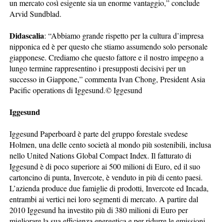
un mercato così esigente sia un enorme vantaggio,” conclude
Arvid Sundblad.
Didascalia
: “Abbiamo grande rispetto per la cultura d’impresa
nipponica ed è per questo che stiamo assumendo solo personale
giapponese. Crediamo che questo fattore e il nostro impegno a
lungo termine rappresentino i presupposti decisivi per un
successo in Giappone,” commenta Ivan Chong, President Asia
Pacific operations di Iggesund.© Iggesund
Iggesund
Iggesund Paperboard è parte del gruppo forestale svedese
Holmen, una delle cento società al mondo più sostenibili, inclusa
nello United Nations Global Compact Index. Il fatturato di
Iggesund è di poco superiore ai 500 milioni di Euro, ed il suo
cartoncino di punta, Invercote, è venduto in più di cento paesi.
L’azienda produce due famiglie di prodotti, Invercote ed Incada,
entrambi ai vertici nei loro segmenti di mercato. A partire dal
2010 Iggesund ha investito più di 380 milioni di Euro per
migliorare la sua efficienza energetica e per ridurre le emissioni