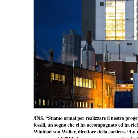
/INS. “Stiamo ormai per realizzare il nostro progett
fossili, un sogno che ci ha accompagnato ed ha rich
Winblad von Walter, direttore della cartiera. “La n