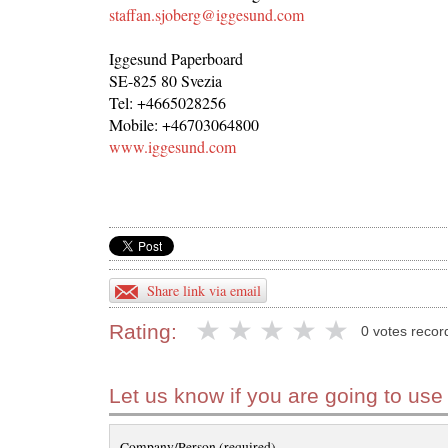
staffan.sjoberg@iggesund.com
Iggesund Paperboard
SE-825 80 Svezia
Tel: +4665028256
Mobile: +46703064800
www.iggesund.com
Share link via email
Rating:
0 votes recor
Let us know if you are going to use
Company/Person (required)