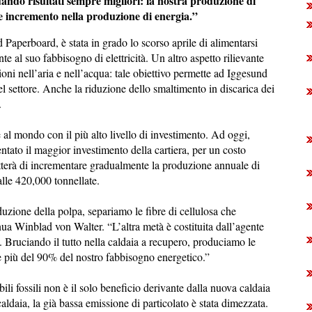
ando risultati sempre migliori: la nostra produzione di
e incremento nella produzione di energia.”
 Paperboard, è stata in grado lo scorso aprile di alimentarsi
 al suo fabbisogno di elettricità. Un altro aspetto rilievante
ioni nell’aria e nell’acqua: tale obiettivo permette ad Iggesund
del settore. Anche la riduzione dello smaltimento in discarica dei
e.
 al mondo con il più alto livello di investimento. Ad oggi,
sentato il maggior investimento della cartiera, per un costo
tterà di incrementare gradualmente la produzione annuale di
alle 420,000 tonnellate.
oduzione della polpa, separiamo le fibre di cellulosa che
nua Winblad von Walter. “L’altra metà è costituita dall’agente
a. Bruciando il tutto nella caldaia a recupero, produciamo le
ire più del 90% del nostro fabbisogno energetico.”
li fossili non è il solo beneficio derivante dalla nuova caldaia
ldaia, la già bassa emissione di particolato è stata dimezzata.