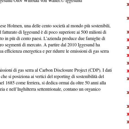
i Iggesund Olov Winblad von Walter.© Iggesund
ese Holmen, una delle cento società al mondo più sostenibili,
fatturato di Iggesund è di poco superiore ai 500 milioni di
uto in più di cento paesi. L’azienda produce due famiglie di
 loro segmenti di mercato. A partire dal 2010 Iggesund ha
ua efficienza energetica e per ridurre le emissioni di gas serra
sioni di gas serra al Carbon Disclosure Project (CDP). I dati
he si posiziona ai vertici del reporting di sostenibilità del
el 1685 come ferriera, si dedica ormai da oltre 50 anni alla
zia e nell’Inghilterra settentrionale, contano un organico