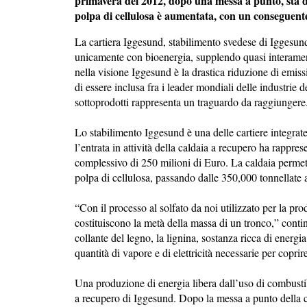
primavera del 2012, dopo una messa a punto, sta d
polpa di cellulosa è aumentata, con un conseguent
La cartiera Iggesund, stabilimento svedese di Iggesund
unicamente con bioenergia, supplendo quasi interamente
nella visione Iggesund è la drastica riduzione di emiss
di essere inclusa fra i leader mondiali delle industrie 
sottoprodotti rappresenta un traguardo da raggiunger
Lo stabilimento Iggesund è una delle cartiere integrate
l’entrata in attività della caldaia a recupero ha rappre
complessivo di 250 milioni di Euro. La caldaia perme
polpa di cellulosa, passando dalle 350,000 tonnellate 
“Con il processo al solfato da noi utilizzato per la pr
costituiscono la metà della massa di un tronco,” conti
collante del legno, la lignina, sostanza ricca di energi
quantità di vapore e di elettricità necessarie per copr
Una produzione di energia libera dall’uso di combustibi
a recupero di Iggesund. Dopo la messa a punto della ca