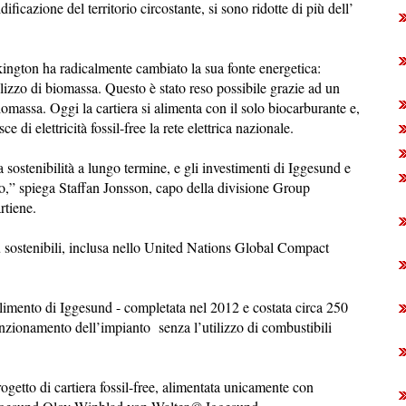
ficazione del territorio circostante, si sono ridotte di più dell’
kington ha radicalmente cambiato la sua fonte energetica:
utilizzo di biomassa. Questo è stato reso possibile grazie ad un
omassa. Oggi la cartiera si alimenta con il solo biocarburante e,
ce di elettricità fossil-free la rete elettrica nazionale.
a sostenibilità a lungo termine, e gli investimenti di Iggesund e
io,” spiega Staffan Jonsson, capo della divisione Group
tiene.
sostenibili, inclusa nello United Nations Global Compact
ilimento di Iggesund - completata nel 2012 e costata circa 250
funzionamento dell’impianto senza l’utilizzo di combustibili
rogetto di cartiera fossil-free, alimentata unicamente con