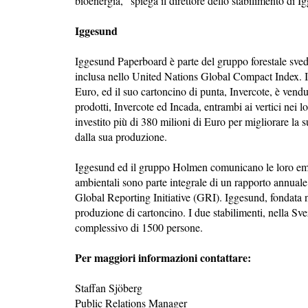
bioenergia,” spiega il direttore dello stabilimento d
Iggesund
Iggesund Paperboard è parte del gruppo forestale sved
inclusa nello United Nations Global Compact Index. Il 
Euro, ed il suo cartoncino di punta, Invercote, è vend
prodotti, Invercote ed Incada, entrambi ai vertici nei
investito più di 380 milioni di Euro per migliorare la s
dalla sua produzione.
Iggesund ed il gruppo Holmen comunicano le loro emis
ambientali sono parte integrale di un rapporto annuale c
Global Reporting Initiative (GRI). Iggesund, fondata n
produzione di cartoncino. I due stabilimenti, nella Sve
complessivo di 1500 persone.
Per maggiori informazioni contattare:
Staffan Sjöberg
Public Relations Manager