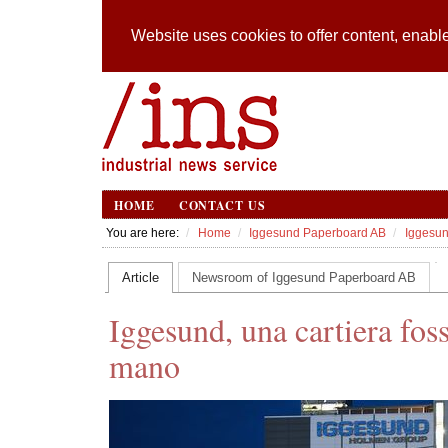
Website uses cookies to offer content, enable
HOME
CONTACT US
You are here:
Home
Iggesund Paperboard AB
Iggesund
Article
Newsroom of Iggesund Paperboard AB
Iggesund, una cartiera foss
mano