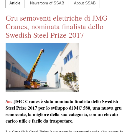
Article
Newsroom of SSAB
About SSAB
CONTACT US
Gru semoventi elettriche di JMG
INS MAIN WEBSITE
Cranes, nominata finalista dello
ABOUT US
Swedish Steel Prize 2017
JMG Cranes è stata nominata finalista dello Swedish
/
ins
Steel Prize 2017 per lo sviluppo di MC 580, una nuova gru
semovente, la migliore della sua categoria, con un elevato
carico utile e facile da trasportare.
Lo Swedish Steel Prize è un premio internazionale che onora la