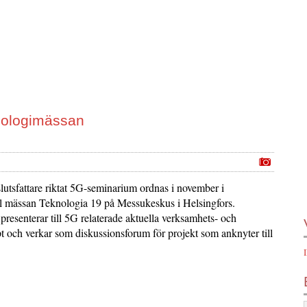
nologimässan
beslutsfattare riktat 5G-seminarium ordnas i november i
ll mässan Teknologia 19 på Messukeskus i Helsingfors.
resenterar till 5G relaterade aktuella verksamhets- och
t och verkar som diskussionsforum för projekt som anknyter till