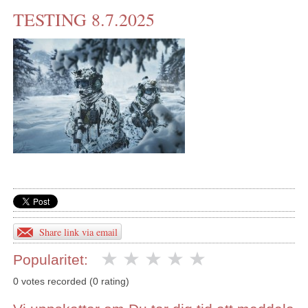
TESTING 8.7.2025
KONTAKTA OSS
INS HEMSIDOR
OM OSS
Share link via email
Popularitet:
0 votes recorded (0 rating)