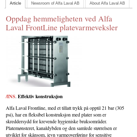
Article
Newsroom of Alfa Laval AB
About Alfa Laval AB
CONTACT US
Oppdag hemmeligheten ved Alfa
INS MAIN WEBSITE
Laval FrontLine platevarmeveksler
ABOUT US
/INS
Effektiv konstruksjon
.
Alfa Laval Frontline, med et tillatt trykk på opptil 21 bar (305
psi), har en fleksibel konstruksjon med plater som er
skreddersydd for krevende hygieniske bruksområder.
Platemønsteret, kanaldybden og den samlede størrelsen er
utviklet for skånsom, jevn varmeoverføring for sensitive