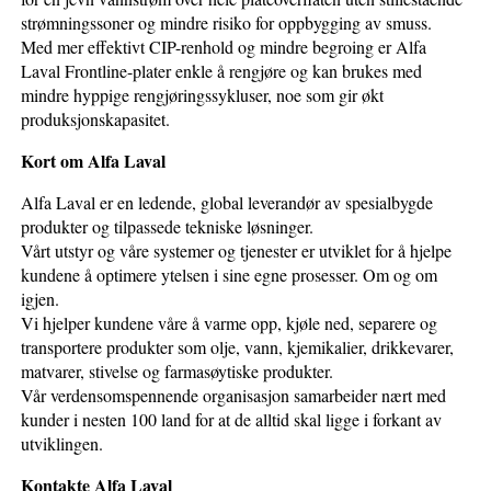
strømningssoner og mindre risiko for oppbygging av smuss.
Med mer effektivt CIP-renhold og mindre begroing er Alfa
Laval Frontline-plater enkle å rengjøre og kan brukes med
mindre hyppige rengjøringssykluser, noe som gir økt
produksjonskapasitet.
Kort om Alfa Laval
Alfa Laval er en ledende, global leverandør av spesialbygde
produkter og tilpassede tekniske løsninger.
Vårt utstyr og våre systemer og tjenester er utviklet for å hjelpe
kundene å optimere ytelsen i sine egne prosesser. Om og om
igjen.
Vi hjelper kundene våre å varme opp, kjøle ned, separere og
transportere produkter som olje, vann, kjemikalier, drikkevarer,
matvarer, stivelse og farmasøytiske produkter.
Vår verdensomspennende organisasjon samarbeider nært med
kunder i nesten 100 land for at de alltid skal ligge i forkant av
utviklingen.
Kontakte Alfa Laval