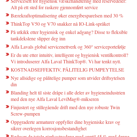
Servicesett for hygienisk væskehåndtering med reservedeler:
Alt på ett sted for raskere gjennomført service
Bærekraftoptimalisering øker energibesparelsen med 30 %
ThinkTop V50 og V70 snakker nå IO-Link-språket
På utkikk etter hygienisk og enkel adgang? Disse to fleksible
tankdekslene slipper deg inn
Alfa Lavals global servicenettverk og 360° serviceportefølje
Er du ute etter intuitiv, intelligent og hygienisk ventilkontroll?
Vi introduserer Alfa Laval ThinkTop®. Vi har tenkt nytt.
KOSTNADSEFFEKTIV, PÅLITELIG PUMPEYTELSE
Nye allsidige og pålitelige pumper som utvider driftsytelsen
din
Blanding helt til siste dråpe i alle deler av hygieneindustrien
med den nye Alfa Laval LeviMag®-mikseren
Finjustert og stillegående drift med den nye robuste Twin
Screw-pumpen
Oppgraderte armaturer oppfyller dine hygieniske krav og
sikrer overlegen korrosjonsbestandighet
Reduser de totale eierkostnadene med opptil 45 % med denne