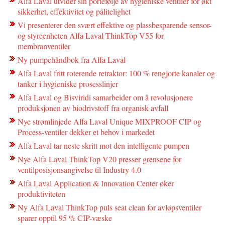
Alfa Laval utvider sin portefølje av hygieniske ventiler for økt
sikkerhet, effektivitet og pålitelighet
Vi presenterer den svært effektive og plassbesparende sensor-
og styreenheten Alfa Laval ThinkTop V55 for
membranventiler
Ny pumpehåndbok fra Alfa Laval
Alfa Laval fritt roterende retraktor: 100 % rengjorte kanaler og
tanker i hygieniske prosesslinjer
Alfa Laval og Bisviridi samarbeider om å revolusjonere
produksjonen av biodrivstoff fra organisk avfall
Nye strømlinjede Alfa Laval Unique MIXPROOF CIP og
Process-ventiler dekker et behov i markedet
Alfa Laval tar neste skritt mot den intelligente pumpen
Nye Alfa Laval ThinkTop V20 presser grensene for
ventilposisjonsangivelse til Industry 4.0
Alfa Laval Application & Innovation Center øker
produktiviteten
Ny Alfa Laval ThinkTop puls seat clean for avløpsventiler
sparer opptil 95 % CIP-væske