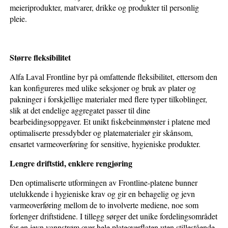
meieriprodukter, matvarer, drikke og produkter til personlig
pleie.
Større fleksibilitet
Alfa Laval Frontline byr på omfattende fleksibilitet, ettersom den
kan konfigureres med ulike seksjoner og bruk av plater og
pakninger i forskjellige materialer med flere typer tilkoblinger,
slik at det endelige aggregatet passer til dine
bearbeidingsoppgaver. Et unikt fiskebeinmønster i platene med
optimaliserte pressdybder og platematerialer gir skånsom,
ensartet varmeoverføring for sensitive, hygieniske produkter.
Lengre driftstid, enklere rengjøring
Den optimaliserte utformingen av Frontline-platene bunner
utelukkende i hygieniske krav og gir en behagelig og jevn
varmeoverføring mellom de to involverte mediene, noe som
forlenger driftstidene. I tillegg sørger det unike fordelingsområdet
for en jevn vannstrøm over hele plateoverflaten uten stillestående