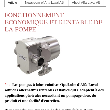
Article
Newsroom of Alfa Laval AB
About Alfa Laval AB
CONTACT US
FONCTIONNEMENT
INS MAIN WEBSITE
ECONOMIQUE ET RENTABLE DE
ABOUT US
LA POMPE
Les pompes à lobes rotatives OptiLobe d’Alfa Laval
/ins
sont des alternatives rentables et fiables qui s’adaptent à des
applications générales nécessitant un pompage doux du
produit et une facilité d'entretien.
Pour répondre aux exigences de débits plus faibles et aux