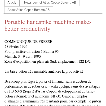
Article
Newsroom of Atlas Copco Berema AB
CONTACT US
About Atlas Copco Berema AB
INS MAIN WEBSITE
Portable handspike machine makes
ABOUT US
better productivity
COMMUNIQUE DE PRESSE
28 février 1995
Pour première diffusion à Bauma 95
Munich, 3 - 9 avril 1995
Zone d’exposition en plein air Sud, emplacement 122 D/2
Un brise-béton très maniable améliore la productivité
Beaucoup plus léger à porter et à manier sans réduction de
performance ni de robustesse - voilà quelques-uns des avantages
du FB 60-S (Super) d’Atlas Copco, développement du brise-
béton automoteur et autonome FB 60. Grâce à l’emploi
d’alliages d’aluminium très résistants pour, par exemple, le piston
de frappe et le carter, le poids du nouveau modèle a été réduit de