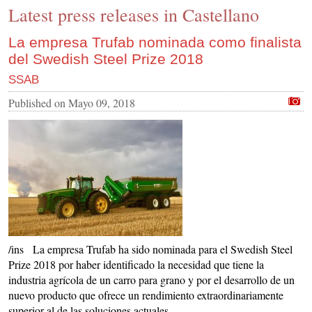
Latest press releases in Castellano
CONTACT US
INS MAIN WEBSITE
La empresa Trufab nominada como finalista
del Swedish Steel Prize 2018
ABOUT US
SSAB
Published on
Mayo 09, 2018
/ins La empresa Trufab ha sido nominada para el Swedish Steel
Prize 2018 por haber identificado la necesidad que tiene la
industria agrícola de un carro para grano y por el desarrollo de un
nuevo producto que ofrece un rendimiento extraordinariamente
superior al de las soluciones actuales.