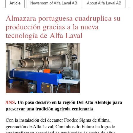
Article
Newsroom of Alfa Laval AB
About Alfa Laval AB
CONTACT US
Almazara portuguesa cuadruplica su
INS MAIN WEBSITE
producción gracias a la nueva
ABOUT US
tecnología de Alfa Laval
/INS
.
Un paso decisivo en la región Del Alto Alentejo para
preservar una tradición agrícola centenaria
Con la instalación del decanter Foodec Sigma de última
generación de Alfa Laval, Caminhos do Futuro ha logrado
cuadruplicar su capacidad de producción de aceite de oliva