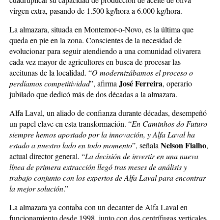
virgen extra, pasando de 1.500 kg/hora a 6.000 kg/hora.
La almazara, situada en Montemor-o-Novo, es la última que
queda en pie en la zona. Conscientes de la necesidad de
evolucionar para seguir atendiendo a una comunidad olivarera
cada vez mayor de agricultores en busca de procesar las
aceitunas de la localidad. “
O modernizábamos el proceso o
José Ferreira
perdíamos competitividad
”, afirma
, operario
jubilado que dedicó más de dos décadas a la almazara.
Alfa Laval, un aliado de confianza durante décadas, desempeñó
un papel clave en esta transformación. “
En Caminhos do Futuro
siempre hemos apostado por la innovación, y Alfa Laval ha
Nelson Fialho
estado a nuestro lado en todo momento
”, señala
,
actual director general. “
La decisión de invertir en una nueva
línea de primera extracción llegó tras meses de análisis y
trabajo conjunto con los expertos de Alfa Laval para encontrar
la mejor solución
.”
La almazara ya contaba con un decanter de Alfa Laval en
funcionamiento desde 1998, junto con dos centrífugas verticales