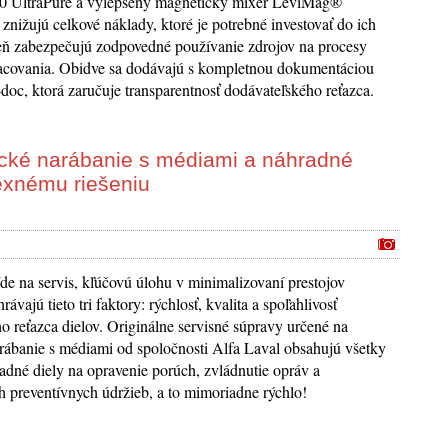
 UltraPure a vylepšený magnetický mixér LeviMag®
 znižujú celkové náklady, ktoré je potrebné investovať do ich
eň zabezpečujú zodpovedné používanie zdrojov na procesy
racovania. Obidve sa dodávajú s kompletnou dokumentáciou
doc, ktorá zaručuje transparentnosť dodávateľského reťazca.
ické narábanie s médiami a náhradné
lexnému riešeniu
e na servis, kľúčovú úlohu v minimalizovaní prestojov
ávajú tieto tri faktory: rýchlosť, kvalita a spoľahlivosť
o reťazca dielov. Originálne servisné súpravy určené na
rábanie s médiami od spoločnosti Alfa Laval obsahujú všetky
adné diely na opravenie porúch, zvládnutie opráv a
 preventívnych údržieb, a to mimoriadne rýchlo!