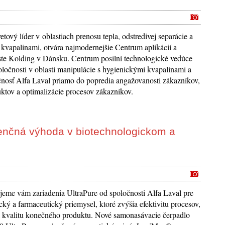
etový líder v oblastiach prenosu tepla, odstredivej separácie a
 kvapalinami, otvára najmodernejšie Centrum aplikácií a
ste Kolding v Dánsku. Centrum posilní technologické vedúce
oločnosti v oblasti manipulácie s hygienickými kvapalinami a
čnosť Alfa Laval priamo do popredia angažovanosti zákazníkov,
uktov a optimalizácie procesov zákazníkov.
renčná výhoda v biotechnologickom a
ujeme vám zariadenia UltraPure od spoločnosti Alfa Laval pre
cký a farmaceutický priemysel, ktoré zvýšia efektivitu procesov,
a kvalitu konečného produktu. Nové samonasávacie čerpadlo