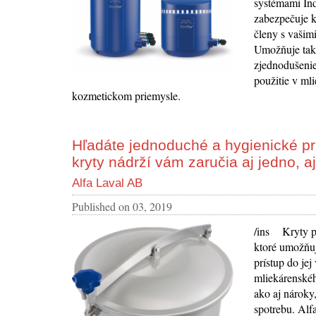
systémami Ind
zabezpečuje 
členy s vašim
Umožňuje tak 
zjednodušenie
použitie v ml
kozmetickom priemysle.
Hľadáte jednoduché a hygienické prí
kryty nádrží vám zaručia aj jedno, a
Alfa Laval AB
Published on
03, 2019
/ins Kryty pr
ktoré umožňuj
prístup do je
mliekárenskéh
ako aj nároky
spotrebu. Alf