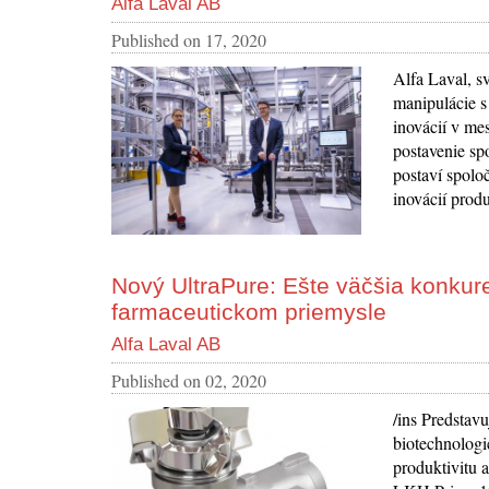
Alfa Laval AB
Published on
17, 2020
Alfa Laval, sv
manipulácie s
inovácií v me
postavenie sp
postaví spolo
inovácií prod
Nový UltraPure: Ešte väčšia konku
farmaceutickom priemysle
Alfa Laval AB
Published on
02, 2020
/ins Predstav
biotechnologi
produktivitu 