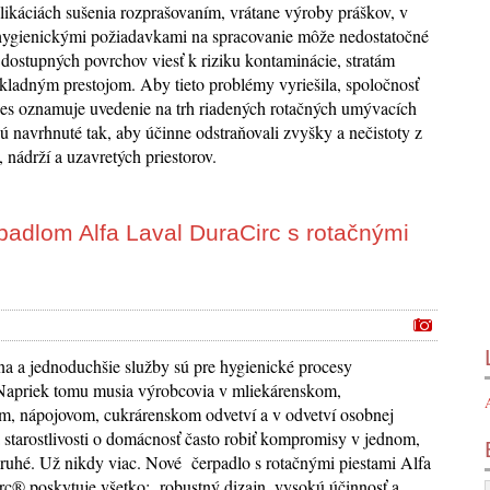
likáciách sušenia rozprašovaním, vrátane výroby práškov, v
hygienickými požiadavkami na spracovanie môže nedostatočné
o dostupných povrchov viesť k riziku kontaminácie, stratám
kladným prestojom. Aby tieto problémy vyriešila, spoločnosť
es oznamuje uvedenie na trh riadených rotačných umývacích
sú navrhnuté tak, aby účinne odstraňovali zvyšky a nečistoty z
, nádrží a uzavretých priestorov.
adlom Alfa Laval DuraCirc s rotačnými
a a jednoduchšie služby sú pre hygienické procesy
Napriek tomu musia výrobcovia v mliekárenskom,
m, nápojovom, cukrárenskom odvetví a v odvetví osobnej
 a starostlivosti o domácnosť často robiť kompromisy v jednom,
druhé. Už nikdy viac. Nové čerpadlo s rotačnými piestami Alfa
c® poskytuje všetko: robustný dizajn, vysokú účinnosť a