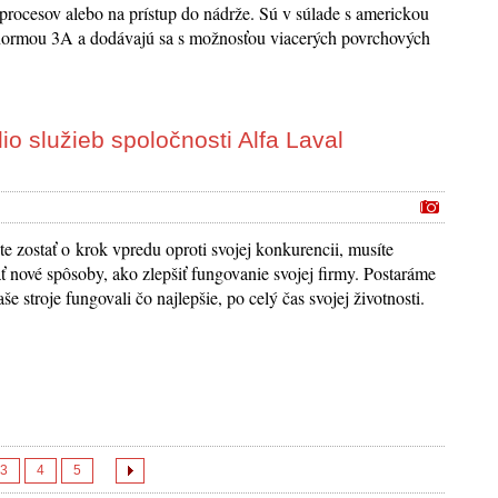
procesov alebo na prístup do nádrže. Sú v súlade s americkou
normou 3A a dodávajú sa s možnosťou viacerých povrchových
lio služieb spoločnosti Alfa Laval
e zostať o krok vpredu oproti svojej konkurencii, musíte
ť nové spôsoby, ako zlepšiť fungovanie svojej firmy. Postaráme
aše stroje fungovali čo najlepšie, po celý čas svojej životnosti.
3
4
5