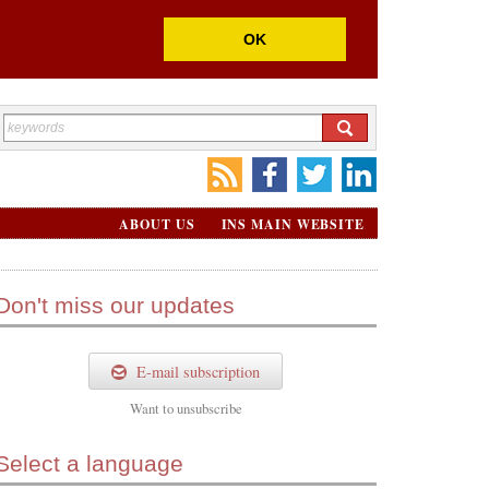
OK
ABOUT US
INS MAIN WEBSITE
Don't miss our updates
E-mail subscription
Want to
unsubscribe
Select a language