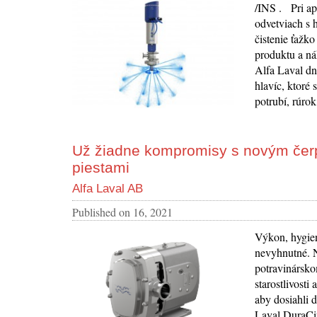
/INS . Pri ap
odvetviach s 
čistenie ťažk
produktu a ná
Alfa Laval dn
hlavíc, ktoré 
potrubí, rúrok
Už žiadne kompromisy s novým čerp
piestami
Alfa Laval AB
Published on
16, 2021
Výkon, hygien
nevyhnutné. 
potravinársko
starostlivosti
aby dosiahli 
Laval DuraCir