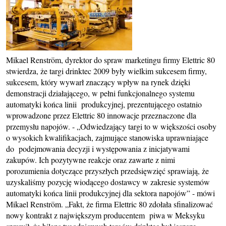
Mikael Renström, dyrektor do spraw marketingu firmy Elettric 80
stwierdza, że targi drinktec 2009 były wielkim sukcesem firmy,
sukcesem, który wywarł znaczący wpływ na rynek dzięki
demonstracji działającego, w pełni funkcjonalnego systemu
automatyki końca linii produkcyjnej, prezentującego ostatnio
wprowadzone przez Elettric 80 innowacje przeznaczone dla
przemysłu napojów. - „Odwiedzający targi to w większości osoby
o wysokich kwalifikacjach, zajmujące stanowiska uprawniające
do podejmowania decyzji i występowania z inicjatywami
zakupów. Ich pozytywne reakcje oraz zawarte z nimi
porozumienia dotyczące przyszłych przedsięwzięć sprawiają, że
uzyskaliśmy pozycję wiodącego dostawcy w zakresie systemów
automatyki końca linii produkcyjnej dla sektora napojów” - mówi
Mikael Renström. „Fakt, że firma Elettric 80 zdołała sfinalizować
nowy kontrakt z największym producentem piwa w Meksyku