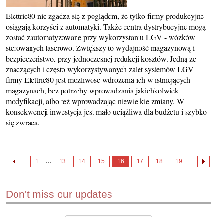
Elettric80 nie zgadza się z poglądem, że tylko firmy produkcyjne
osiągają korzyści z automatyki. Także centra dystrybucyjne mogą
zostać zautomatyzowane przy wykorzystaniu LGV - wózków
sterowanych laserowo. Zwiększy to wydajność magazynową i
bezpieczeństwo, przy jednoczesnej redukcji kosztów. Jedną ze
znaczących i często wykorzystywanych zalet systemów LGV
firmy Elettric80 jest możliwość wdrożenia ich w istniejących
magazynach, bez potrzeby wprowadzania jakichkolwiek
modyfikacji, albo też wprowadzając niewielkie zmiany. W
konsekwencji inwestycja jest mało uciążliwa dla budżetu i szybko
się zwraca.
...
1
13
14
15
16
17
18
19
Don't miss our updates