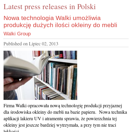
Latest press releases in Polski
CONTACT US
INS MAIN WEBSITE
Nowa technologia Walki umożliwia
produkcję dużych ilości okleiny do mebli
ABOUT US
Walki Group
Published on
Lipiec 02, 2013
Firma Walki opracowała nową technologię produkcji przyjaznej
dla środowiska okleiny do mebli na bazie papieru. Nowa technika
aplikacji lakieru UV i atramentu sprawia, że powierzchnia tej
okleiny jest jeszcze bardziej wytrzymała, a przy tym nie traci
lekkości.