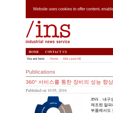
Website uses cookies to offer content, enable
HOME
CONTACT US
You are here:
Home
Alfa Laval AB
Publications
360° 서비스를 통한 장비의 성능 향상
Published on
10 05, 2016
/INS . 
제조된 알파
부품에서도 