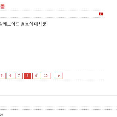
트롤
외부 솔레노이드 밸브의 대체품
5
6
7
8
9
10
026