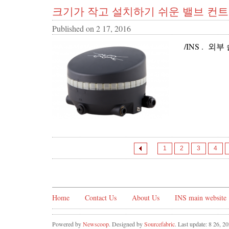
크기가 작고 설치하기 쉬운 밸브 컨
Published on
2 17, 2016
/INS . 
1
2
3
4
Home
Contact Us
About Us
INS main website
Powered by
Newscoop
. Designed by
Sourcefabric
. Last update: 8 26, 2