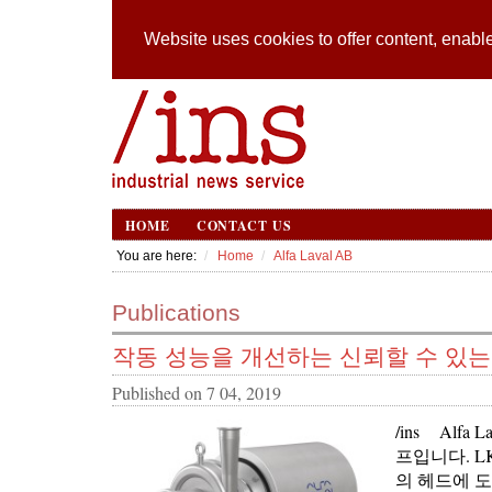
Website uses cookies to offer content, enable
HOME
CONTACT US
You are here:
Home
Alfa Laval AB
Publications
작동 성능을 개선하는 신뢰할 수 있는
Published on
7 04, 2019
/ins Alf
프입니다. LK
의 헤드에 