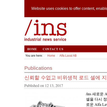
Website uses cookies to offer content, enable
HOME
CONTACT US
You are here:
Home
Alfa Laval AB
Publications
신뢰할 수없고 비위생적 로드 셀에 
Published on
12 13, 2017
/ins 새로운
셀을 다시 
로운 Alfa