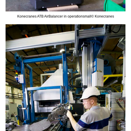
Konecranes ATB AirBalancer in operationsmall© Konecranes