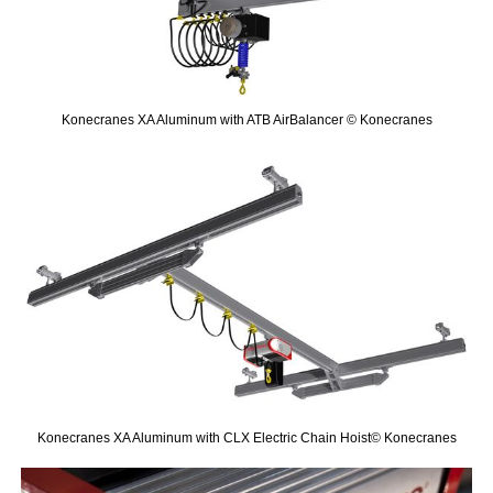
Konecranes XA Aluminum with ATB AirBalancer © Konecranes
Konecranes XA Aluminum with CLX Electric Chain Hoist© Konecranes