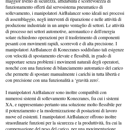
maggior livello di sicurezza, affidabilità e scorrevolezza di
funzionamento offerti dal servosistema pneumatico di
sollevamento, i manipolatori AirBalancer sono ideali nei processi
di assemblaggio, negli interventi di riparazione e nelle attività di
produzione industriale in un ampio ventaglio di settori. Le attività
di processo nei settori automotive, aeronautico e dell'energia
solare richiedono operazioni per il trasferimento di componenti
pesanti con movimenti rapidi, scorrevoli e di alta precisione. I
manipolatori AirBalancer di Konecranes soddisfano tali esigenze
con velocità di spostamento elevate e flessibili, in grado di
supportare senza problemi i movimenti naturali degli operatori,
nonché con una funzione di bilanciamento automatico del carico
che permette di spostare manualmente i carichi in tutta libertà e
con precisione con una funzionalità a ‘gravità zero’.
I manipolatori AirBalancer sono inoltre compatibili con
numerosi sistemi di sollevamento Konecranes, fra cui i sistemi
XA, e rappresentano pertanto una soluzione molto flessibile per
il potenziamento e la modernizzazione di postazioni di lavoro
nuove ed esistenti. I manipolatori AirBalancer offrono inoltre
straordinarie funzioni per la sicurezza e la produttività, fra cui la
compensazione del peso del carico, per una movimentazione