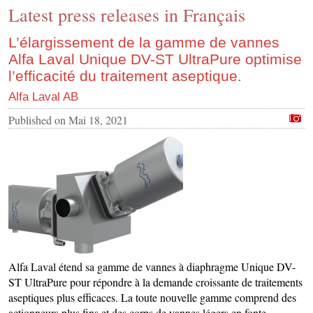
Latest press releases in Français
CONTACT US
INS MAIN WEBSITE
L’élargissement de la gamme de vannes
Alfa Laval Unique DV-ST UltraPure optimise
ABOUT US
l’efficacité du traitement aseptique.
Alfa Laval AB
Published on
Mai 18, 2021
Alfa Laval étend sa gamme de vannes à diaphragme Unique DV-
ST UltraPure pour répondre à la demande croissante de traitements
aseptiques plus efficaces. La toute nouvelle gamme comprend des
actionneurs plus fins et des corps de vannes légers en fonte