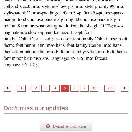
colband-size:0; mso-style-noshow:yes; mso-style-priority:99; mso-
style-parent:""; mso-padding-alt:0cm 5.4pt 0cm 5.4pt; mso-para-
margin-top:0cm; mso-para-margin-right:0cm; mso-para-margin-
bottom:8.0pt; mso-para-margin-left:0cm; line-height:107%; mso-
pagination:widow-orphan; font-size:11.0pt; font-
family:"Calibri",sans-serif; mso-ascii-font-family:Calibri; mso-ascii-
theme-font:minor-latin; mso-hansi-font-family:Calibri; mso-hansi-
theme-font:minor-latin; mso-bidi-font-family:Arial; mso-bidi-theme-
font:minor-bidi; mso-ansi-language:EN-US; mso-fareast-
language:EN-US;}
...
...
1
2
3
4
5
6
7
8
75
Don't miss our updates
E-mail subscription