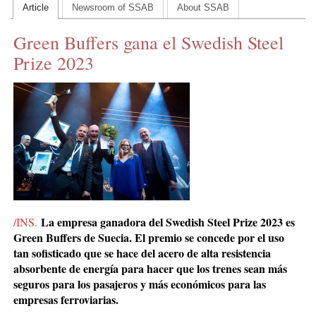
Article
Newsroom of SSAB
About SSAB
CONTACT US
Green Buffers gana el Swedish Steel
INS MAIN WEBSITE
Prize 2023
ABOUT US
La empresa ganadora del Swedish Steel Prize 2023 es
/INS.
Green Buffers de Suecia. El premio se concede por el uso
tan sofisticado que se hace del acero de alta resistencia
absorbente de energía para hacer que los trenes sean
más
seguros para los pasajeros y más económicos para las
empresas ferroviarias.