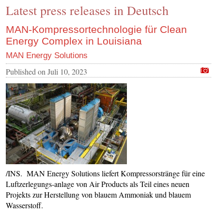
Latest press releases in Deutsch
CONTACT US
INS MAIN WEBSITE
MAN-Kompressortechnologie für Clean
Energy Complex in Louisiana
ABOUT US
MAN Energy Solutions
Published on
Juli 10, 2023
/INS. MAN Energy Solutions liefert Kompressorstränge für eine
Luftzerlegungs-anlage von Air Products als Teil eines neuen
Projekts zur Herstellung von blauem Ammoniak und blauem
Wasserstoff.