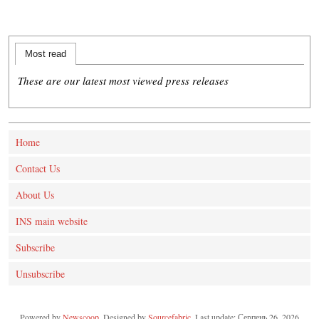
Most read
These are our latest most viewed press releases
Home
Contact Us
About Us
INS main website
Subscribe
Unsubscribe
Powered by
Newscoop
. Designed by
Sourcefabric
. Last update: Серпень 26, 2026