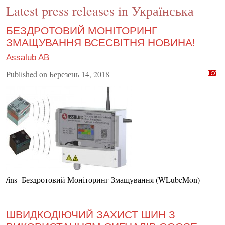
Latest press releases in Українська
CONTACT US
INS MAIN WEBSITE
БЕЗДРОТОВИЙ МОНІТОРИНГ
ЗМАЩУВАННЯ ВСЕСВІТНЯ НОВИНА!
ABOUT US
Assalub AB
Published on
Березень 14, 2018
/ins Бездротовий Моніторинг Змащування (WLubeMon)
ШВИДКОДІЮЧИЙ ЗАХИСТ ШИН З