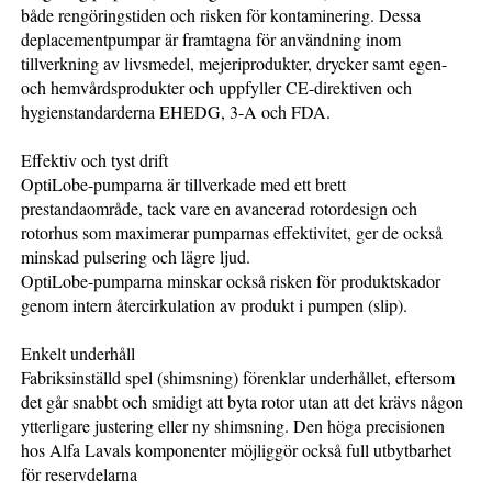
både rengöringstiden och risken för kontaminering. Dessa
deplacementpumpar är framtagna för användning inom
tillverkning av livsmedel, mejeriprodukter, drycker samt egen-
och hemvårdsprodukter och uppfyller CE-direktiven och
hygienstandarderna EHEDG, 3-A och FDA.
Effektiv och tyst drift
OptiLobe-pumparna är tillverkade med ett brett
prestandaområde, tack vare en avancerad rotordesign och
rotorhus som maximerar pumparnas effektivitet, ger de också
minskad pulsering och lägre ljud.
OptiLobe-pumparna minskar också risken för produktskador
genom intern återcirkulation av produkt i pumpen (slip).
Enkelt underhåll
Fabriksinställd spel (shimsning) förenklar underhållet, eftersom
det går snabbt och smidigt att byta rotor utan att det krävs någon
ytterligare justering eller ny shimsning. Den höga precisionen
hos Alfa Lavals komponenter möjliggör också full utbytbarhet
för reservdelarna