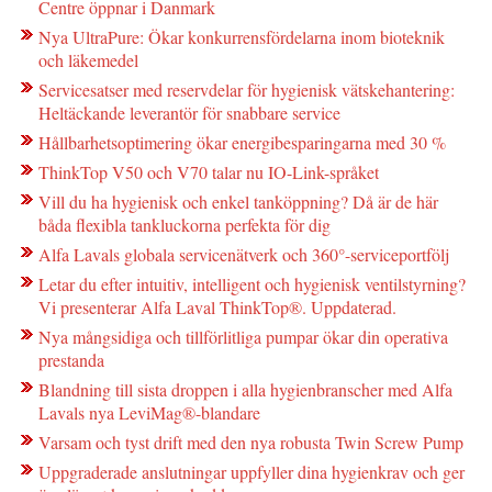
Centre öppnar i Danmark
Nya UltraPure: Ökar konkurrensfördelarna inom bioteknik
och läkemedel
Servicesatser med reservdelar för hygienisk vätskehantering:
Heltäckande leverantör för snabbare service
Hållbarhetsoptimering ökar energibesparingarna med 30 %
ThinkTop V50 och V70 talar nu IO-Link-språket
Vill du ha hygienisk och enkel tanköppning? Då är de här
båda flexibla tankluckorna perfekta för dig
Alfa Lavals globala servicenätverk och 360°-serviceportfölj
Letar du efter intuitiv, intelligent och hygienisk ventilstyrning?
Vi presenterar Alfa Laval ThinkTop®. Uppdaterad.
Nya mångsidiga och tillförlitliga pumpar ökar din operativa
prestanda
Blandning till sista droppen i alla hygienbranscher med Alfa
Lavals nya LeviMag®-blandare
Varsam och tyst drift med den nya robusta Twin Screw Pump
Uppgraderade anslutningar uppfyller dina hygienkrav och ger