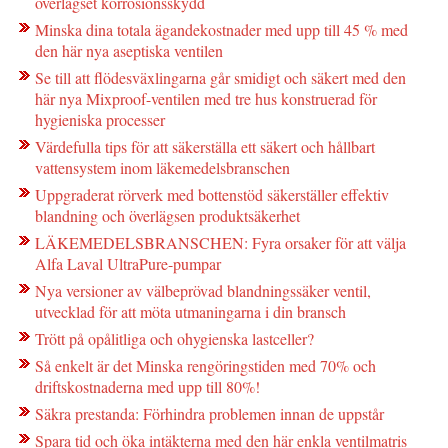
överlägset korrosionsskydd
Minska dina totala ägandekostnader med upp till 45 % med
den här nya aseptiska ventilen
Se till att flödesväxlingarna går smidigt och säkert med den
här nya Mixproof-ventilen med tre hus konstruerad för
hygieniska processer
Värdefulla tips för att säkerställa ett säkert och hållbart
vattensystem inom läkemedelsbranschen
Uppgraderat rörverk med bottenstöd säkerställer effektiv
blandning och överlägsen produktsäkerhet
LÄKEMEDELSBRANSCHEN: Fyra orsaker för att välja
Alfa Laval UltraPure-pumpar
Nya versioner av välbeprövad blandningssäker ventil,
utvecklad för att möta utmaningarna i din bransch
Trött på opålitliga och ohygienska lastceller?
Så enkelt är det Minska rengöringstiden med 70% och
driftskostnaderna med upp till 80%!
Säkra prestanda: Förhindra problemen innan de uppstår
Spara tid och öka intäkterna med den här enkla ventilmatris