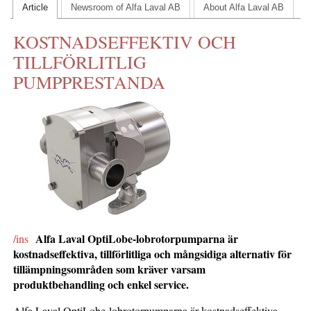
Article
Newsroom of Alfa Laval AB
About Alfa Laval AB
KONTAKTA OSS
KOSTNADSEFFEKTIV OCH
INS HEMSIDOR
TILLFÖRLITLIG
OM OSS
PUMPPRESTANDA
Alfa Laval OptiLobe-lobrotorpumparna är
/ins
kostnadseffektiva, tillförlitliga och mångsidiga alternativ för
tillämpningsområden som kräver varsam
produktbehandling och enkel service.
Alfa Laval OptiLobe-lobrotorpumparna är kostnadseffektiva,