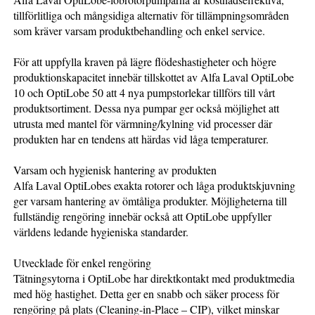
tillförlitliga och mångsidiga alternativ för tillämpningsområden
som kräver varsam produktbehandling och enkel service.
För att uppfylla kraven på lägre flödeshastigheter och högre
produktionskapacitet innebär tillskottet av Alfa Laval OptiLobe
10 och OptiLobe 50 att 4 nya pumpstorlekar tillförs till vårt
produktsortiment. Dessa nya pumpar ger också möjlighet att
utrusta med mantel för värmning/kylning vid processer där
produkten har en tendens att härdas vid låga temperaturer.
Varsam och hygienisk hantering av produkten
Alfa Laval OptiLobes exakta rotorer och låga produktskjuvning
ger varsam hantering av ömtåliga produkter. Möjligheterna till
fullständig rengöring innebär också att OptiLobe uppfyller
världens ledande hygieniska standarder.
Utvecklade för enkel rengöring
Tätningsytorna i OptiLobe har direktkontakt med produktmedia
med hög hastighet. Detta ger en snabb och säker process för
rengöring på plats (Cleaning-in-Place – CIP), vilket minskar