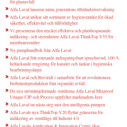
för plastavfall
Alfa Laval lanserar nästa generations tillståndsövervakning
Alfa Laval utökar sitt sortiment av hygienventiler för ökad
säkerhet, effektivitet och tillförlitlighet
Vi presenterar den mycket effektiva och platsbesparande
indikering- och styrenheten Alfa Laval ThinkTop V55 för
membranventiler
Ny pumphandbok från Alfa Laval
Alfa Laval fritt roterande indragningsbart sprayhuvud: 100 %
heltäckande rengöring för kanaler och tankar i hygieniska
bearbetningslinjer
Alfa Laval och Bisviridi i samarbete för att revolutionera
biobränsleproduktion från organiskt avfall
De nya strömlinjeformade ventilerna Alfa Laval Mixproof
Unique CIP och Process uppfyller marknadens krav
Alfa Laval tar nästa steg mot den intelligenta pumpen
Alfa Lavals nya ThinkTop V20 flyttar gränserna för
indikering av ventilläge till Industri 4.0
Alfa Lavals Application & Innovation Centre ökar