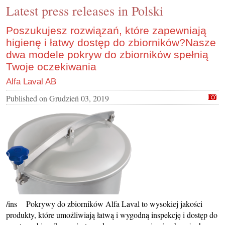
Latest press releases in Polski
CONTACT US
INS MAIN WEBSITE
Poszukujesz rozwiązań, które zapewniają
higienę i łatwy dostęp do zbiorników?Nasze
ABOUT US
dwa modele pokryw do zbiorników spełnią
Twoje oczekiwania
Alfa Laval AB
Published on
Grudzień 03, 2019
/ins Pokrywy do zbiorników Alfa Laval to wysokiej jakości
produkty, które umożliwiają łatwą i wygodną inspekcję i dostęp do