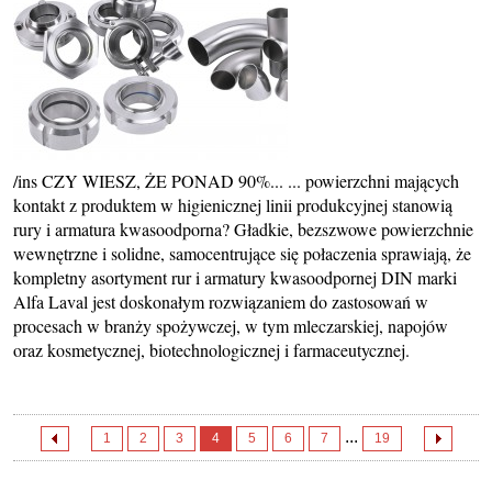
/ins CZY WIESZ, ŻE PONAD 90%... ... powierzchni mających
kontakt z produktem w higienicznej linii produkcyjnej stanowią
rury i armatura kwasoodporna? Gładkie, bezszwowe powierzchnie
wewnętrzne i solidne, samocentrujące się połaczenia sprawiają, że
kompletny asortyment rur i armatury kwasoodpornej DIN marki
Alfa Laval jest doskonałym rozwiązaniem do zastosowań w
procesach w branży spożywczej, w tym mleczarskiej, napojów
oraz kosmetycznej, biotechnologicznej i farmaceutycznej.
...
1
2
3
4
5
6
7
19