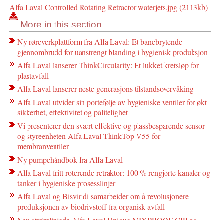
Alfa Laval Controlled Rotating Retractor waterjets.jpg (2113kb)
More in this section
Ny røreverkplattform fra Alfa Laval: Et banebrytende
gjennombrudd for uanstrengt blanding i hygienisk produksjon
Alfa Laval lanserer ThinkCircularity: Et lukket kretsløp for
plastavfall
Alfa Laval lanserer neste generasjons tilstandsovervåking
Alfa Laval utvider sin portefølje av hygieniske ventiler for økt
sikkerhet, effektivitet og pålitelighet
Vi presenterer den svært effektive og plassbesparende sensor-
og styreenheten Alfa Laval ThinkTop V55 for
membranventiler
Ny pumpehåndbok fra Alfa Laval
Alfa Laval fritt roterende retraktor: 100 % rengjorte kanaler og
tanker i hygieniske prosesslinjer
Alfa Laval og Bisviridi samarbeider om å revolusjonere
produksjonen av biodrivstoff fra organisk avfall
Nye strømlinjede Alfa Laval Unique MIXPROOF CIP og