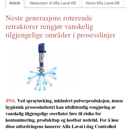
Article
Newsroom of Alfa Laval AB
About Alfa Laval AB
CONTACT US
Neste generasjons roterende
INS MAIN WEBSITE
retraktorer rengjør vanskelig
ABOUT US
tilgjengelige områder i prosesslinjer
/INS
.
Ved spraytørking, inkludert pulverproduksjon, innen
hygienisk prosessindustri kan ufullstendig rengjøring av
vanskelig tilgjengelige overflater føre til risiko for
kontaminering, produkttap og kostbar nedetid. For å løse
disse utfordringene lanserer Alfa Laval i dag Controlled