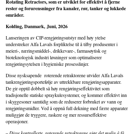
Rotating Retractors, som er utviklet for effektivt å fjerne
rester og forurensninger fra kanaler, rør, tanker og lukkede
områder.
Kolding, Danmark, Juni, 2026
Lanseringen av CIP-rengjøringsutstyr med høy ytelse
understreker Alfa Lavals forpliktelse til å tilby produsenter i
meieri-, næringsmiddel-, drikkevare-, farmasøytisk og
bioteknologisk industri løsninger som optimaliserer
rengjøringsytelsen i hygieniske prosesslinjer.
Disse nysksapende roterende retraktorene utvider Alfa Lavals
tankrengjøringsportefølje av uttrekkbare rengjøringsapparater.
De gir opptil dobbelt så høy rengjøringseffektivitet som
tradisjonelle statiske spraykulesystemer, og kommer effektivt inn
i skyggesoner samtidig som de reduserer forbruket av vann og
rengjøringsmidler. Ved å oppnå full dekning med færre apparater
muliggjør de tryggere, raskere og mer ressurseffektive
operasjoner.
–
Disse kontrollerte, roterende retraktorene gjør det mulig å få