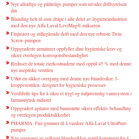
Nye allsidige og pålitelige pumper som utvider driftsytelsen
din
Blanding helt til siste dråpe i alle deler av hygieneindustrien
med den nye Alfa Laval LeviMag®-mikseren
Finjustert og stillegående drift med den nye robuste Twin
Screw-pumpen
Oppgraderte armaturer oppfyller dine hygieniske krav og
sikrer overlegen korrosjonsbestandighet
Reduser de totale eierkostnadene med opptil 45 % med denne
nye aseptiske ventilen
Utfør en sikker overgang med denne nye blandesikre 3-
kroppsventilen, designet for hygieniske prosesser
Verdifulle tips for å sikre et trygt og miljøvennlig vannsystem i
farmasøytisk industri
Oppgradert agitator med bunnstøtte sikrer effektiv behandling
og overlegen produktsikkerhet
PHARMA: Fire grunner til å vurdere Alfa Laval UltraPure-
pumper
Nye versjoner av velkjent blandesikker ventil konstruert for å