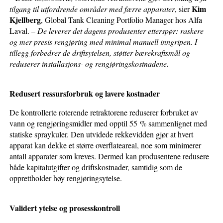
Kim
tilgang til utfordrende områder med færre apparater
, sier
Kjellberg
, Global Tank Cleaning Portfolio Manager hos Alfa
Laval. –
De leverer det dagens produsenter etterspør: raskere
og mer presis rengjøring med minimal manuell inngripen. I
tillegg forbedrer de driftsytelsen, støtter bærekraftsmål og
reduserer installasjons- og rengjøringskostnadene.
Redusert ressursforbruk og lavere kostnader
De kontrollerte roterende retraktorene reduserer forbruket av
vann og rengjøringsmidler med opptil 55 % sammenlignet med
statiske spraykuler. Den utvidede rekkevidden gjør at hvert
apparat kan dekke et større overflateareal, noe som minimerer
antall apparater som kreves. Dermed kan produsentene redusere
både kapitalutgifter og driftskostnader, samtidig som de
opprettholder høy rengjøringsytelse.
Validert ytelse og prosesskontroll