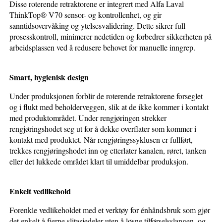
Disse roterende retraktorene er integrert med Alfa Laval
ThinkTop® V70 sensor- og kontrollenhet, og gir
sanntidsovervåking og ytelsesvalidering. Dette sikrer full
prosesskontroll, minimerer nedetiden og forbedrer sikkerheten på
arbeidsplassen ved å redusere behovet for manuelle inngrep.
Smart, hygienisk design
Under produksjonen forblir de roterende retraktorene forseglet
og i flukt med beholderveggen, slik at de ikke kommer i kontakt
med produktområdet. Under rengjøringen strekker
rengjøringshodet seg ut for å dekke overflater som kommer i
kontakt med produktet. Når rengjøringssyklusen er fullført,
trekkes rengjøringshodet inn og etterlater kanalen, røret, tanken
eller det lukkede området klart til umiddelbar produksjon.
Enkelt vedlikehold
Forenkle vedlikeholdet med et verktøy for énhåndsbruk som gjør
det enkelt å fjerne slitasjedeler uten å løsne tilførselsslangen, og