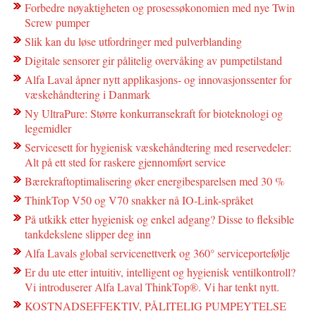
Forbedre nøyaktigheten og prosessøkonomien med nye Twin
Screw pumper
Slik kan du løse utfordringer med pulverblanding
Digitale sensorer gir pålitelig overvåking av pumpetilstand
Alfa Laval åpner nytt applikasjons- og innovasjonssenter for
væskehåndtering i Danmark
Ny UltraPure: Større konkurransekraft for bioteknologi og
legemidler
Servicesett for hygienisk væskehåndtering med reservedeler:
Alt på ett sted for raskere gjennomført service
Bærekraftoptimalisering øker energibesparelsen med 30 %
ThinkTop V50 og V70 snakker nå IO-Link-språket
På utkikk etter hygienisk og enkel adgang? Disse to fleksible
tankdekslene slipper deg inn
Alfa Lavals global servicenettverk og 360° serviceportefølje
Er du ute etter intuitiv, intelligent og hygienisk ventilkontroll?
Vi introduserer Alfa Laval ThinkTop®. Vi har tenkt nytt.
KOSTNADSEFFEKTIV, PÅLITELIG PUMPEYTELSE