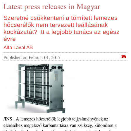
Latest press releases in Magyar
CONTACT US
INS MAIN WEBSITE
Szeretné csökkenteni a tömített lemezes
hőcserélők nem tervezett leállásának
ABOUT US
kockázatát? Itt a legjobb tanács az egész
évre
Alfa Laval AB
Published on
Február 01, 2017
/INS . A lemezes hőcserélők legjobb teljesítményének az
eléréséhez megelőző karbantartásra van szükség, különösen a