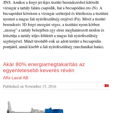
/INS. Amikor a forgó jet-fejes tisztító berendezésbol kilövellt
vízsugár a tartály falára csapódik, hat a becsapódási ero (N). A
becsapódást követoen a vízsugár szétterjed és létrehozza a tisztítási
nyomot a magas fali nyírófeszültség erejével (Pa). Mivel a tisztító
berendezés 3D forgó mozgást végez, a tisztítási nyom körben
„mozog” a tartály belsejében egy elore meghatározott módon és
letisztítja a tartály teljes felületét a magas fali nyírófeszültség
segítségével. Minél távolabb esik az adott terület a becsapódás
pontjától, annál kisebb a fali nyírófeszültség (mechanikai hatás).
Akár 80% energiamegtakarítás az
egyenletesebb keverés révén
Alfa Laval AB
Published on
November 15, 2016