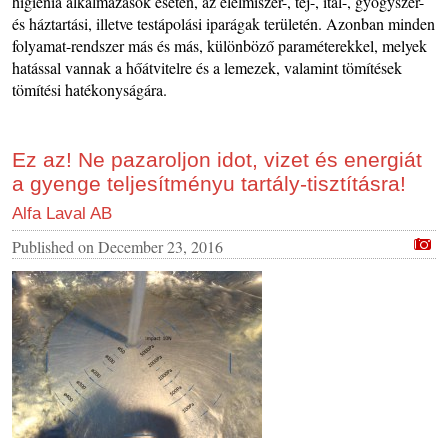
higiénia alkalmazások esetén, az élelmiszer-, tej-, ital-, gyógyszer-
és háztartási, illetve testápolási iparágak területén. Azonban minden
folyamat-rendszer más és más, különböző paraméterekkel, melyek
hatással vannak a hőátvitelre és a lemezek, valamint tömítések
tömítési hatékonyságára.
Ez az! Ne pazaroljon idot, vizet és energiát
a gyenge teljesítményu tartály-tisztításra!
Alfa Laval AB
Published on
December 23, 2016