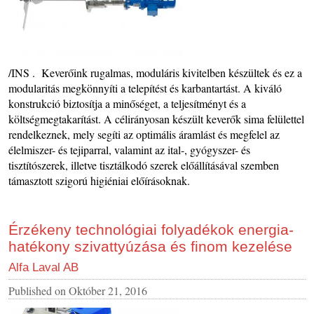
/INS . Keverőink rugalmas, moduláris kivitelben készültek és ez a
modularitás megkönnyíti a telepítést és karbantartást. A kiváló
konstrukció biztosítja a minőséget, a teljesítményt és a
költségmegtakarítást. A célirányosan készült keverők sima felülettel
rendelkeznek, mely segíti az optimális áramlást és megfelel az
élelmiszer- és tejiparral, valamint az ital-, gyógyszer- és
tisztítószerek, illetve tisztálkodó szerek előállításával szemben
támasztott szigorú higiéniai előírásoknak.
Érzékeny technológiai folyadékok energia-
hatékony szivattyúzása és finom kezelése
Alfa Laval AB
Published on
Október 21, 2016