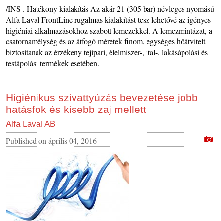
/INS . Hatékony kialakítás Az akár 21 (305 bar) névleges nyomású
Alfa Laval FrontLine rugalmas kialakítást tesz lehetővé az igényes
higiéniai alkalmazásokhoz szabott lemezekkel. A lemezmintázat, a
csatornamélység és az átfogó méretek finom, egységes hőátvitelt
biztosítanak az érzékeny tejipari, élelmiszer-, ital-, lakásápolási és
testápolási termékek esetében.
Higiénikus szivattyúzás bevezetése jobb
hatásfok és kisebb zaj mellett
Alfa Laval AB
Published on
április 04, 2016