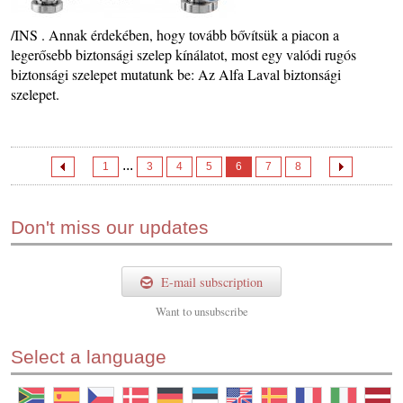
/INS . Annak érdekében, hogy tovább bővítsük a piacon a
legerősebb biztonsági szelep kínálatot, most egy valódi rugós
biztonsági szelepet mutatunk be: Az Alfa Laval biztonsági
szelepet.
...
1
3
4
5
6
7
8
Don't miss our updates
E-mail subscription
Want to
unsubscribe
Select a language