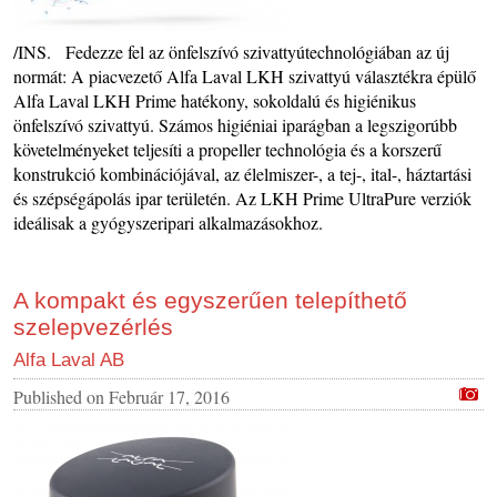
/INS. Fedezze fel az önfelszívó szivattyútechnológiában az új
normát: A piacvezető Alfa Laval LKH szivattyú választékra épülő
Alfa Laval LKH Prime hatékony, sokoldalú és higiénikus
önfelszívó szivattyú. Számos higiéniai iparágban a legszigorúbb
követelményeket teljesíti a propeller technológia és a korszerű
konstrukció kombinációjával, az élelmiszer-, a tej-, ital-, háztartási
és szépségápolás ipar területén. Az LKH Prime UltraPure verziók
ideálisak a gyógyszeripari alkalmazásokhoz.
A kompakt és egyszerűen telepíthető
szelepvezérlés
Alfa Laval AB
Published on
Február 17, 2016