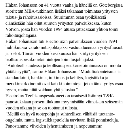
Håkan Johansson on 41 vuotta vanha ja hänellä on Göteborgissa
suoritetun MBA-tutkinnon lisäksi takanaan toimintaa yritysten
talous- ja rahoitusasioissa. Suurimman osan työikäisestä
elämästään hän ollut suurten yritysten palveluksessa, kuten
Volvon, jossa hän vuoden 1994 alussa jättäessään yhtiön toimi
rahoitusjohtajana.
Håkan Johansson tuli Electroluxin palvelukseen vuoden 1994
huhtikuussa varatoimitusjohtajaksi vastuualueenaan yritysfuusiot
ja -ostot. Tämän vuoden kesäkuussa hän siirtyi yrityksen
teollisuuspesukonetoimintojen toimitusjohtajaksi.
"Autoteollisuudessa ja teollisuuspesukonetoiminnassa on monta
yhtäläisyyttä", sanoo Håkan Johansson. "Modulirakenteisuus ja
standardointi, hankinta, tutkimus ja kehitys, logistiikka ja
merkkimarkkinointi ovat kaikki toimintoja, jotka tämä yritys osaa
hyvin, mutta niitä voidaan yhä jalostaa."
Electrolux Teollisuuspesukoneet on tasaisesti lisännyt T&K-
panostuksiaan prosenttilukuna myynnistään viimeisten seitsemän
vuoden aikana ja se on tuottanut tulosta.
"Meillä on hyvä tuotepohja ja suhteellisen vähäisiä tuotanto-
ongelmia, mutta logistiikkapuolella tarvitaan lisää ponnisteluja.
Panostamme viiveiden lyhentämiseen ja nopeutamme