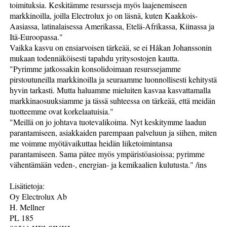
toimituksia. Keskitämme resursseja myös laajenemiseen
markkinoilla, joilla Electrolux jo on läsnä, kuten Kaakkois-
Aasiassa, latinalaisessa Amerikassa, Etelä-Afrikassa, Kiinassa ja
Itä-Euroopassa."
Vaikka kasvu on ensiarvoisen tärkeää, se ei Håkan Johanssonin
mukaan todennäköisesti tapahdu yritysostojen kautta.
"Pyrimme jatkossakin konsolidoimaan resurssejamme
pirstoutuneilla markkinoilla ja seuraamme luonnollisesti kehitystä
hyvin tarkasti. Mutta haluamme mieluiten kasvaa kasvattamalla
markkinaosuuksiamme ja tässä suhteessa on tärkeää, että meidän
tuotteemme ovat korkelaatuisia."
"Meillä on jo johtava tuotevalikoima. Nyt keskitymme laadun
parantamiseen, asiakkaiden parempaan palveluun ja siihen, miten
me voimme myötävaikuttaa heidän liiketoimintansa
parantamiseen. Sama pätee myös ympäristöasioissa; pyrimme
vähentämään veden-, energian- ja kemikaalien kulutusta." /ins
Lisätietoja:
Oy Electrolux Ab
H. Mellner
PL 185