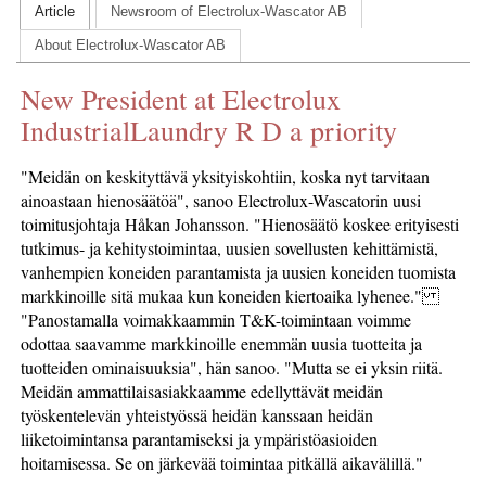
Article
Newsroom of Electrolux-Wascator AB
CONTACT US
About Electrolux-Wascator AB
INS MAIN WEBSITE
New President at Electrolux
ABOUT US
IndustrialLaundry R D a priority
"Meidän on keskityttävä yksityiskohtiin, koska nyt tarvitaan
ainoastaan hienosäätöä", sanoo Electrolux-Wascatorin uusi
toimitusjohtaja Håkan Johansson. "Hienosäätö koskee erityisesti
tutkimus- ja kehitystoimintaa, uusien sovellusten kehittämistä,
vanhempien koneiden parantamista ja uusien koneiden tuomista
markkinoille sitä mukaa kun koneiden kiertoaika lyhenee."
"Panostamalla voimakkaammin T&K-toimintaan voimme
odottaa saavamme markkinoille enemmän uusia tuotteita ja
tuotteiden ominaisuuksia", hän sanoo. "Mutta se ei yksin riitä.
Meidän ammattilaisasiakkaamme edellyttävät meidän
työskentelevän yhteistyössä heidän kanssaan heidän
liiketoimintansa parantamiseksi ja ympäristöasioiden
hoitamisessa. Se on järkevää toimintaa pitkällä aikavälillä."