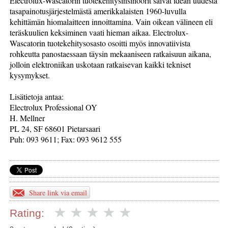
Electrolux-Wascatorin tuotekehitysinsinöörit saivat idean uudesta
tasapainotusjärjestelmästä amerikkalaisten 1960-luvulla
kehittämän hiomalaitteen innoittamina. Vain oikean välineen eli
teräskuulien keksiminen vaati hieman aikaa. Electrolux-
Wascatorin tuotekehitysosasto osoitti myös innovatiivista
rohkeutta panostaessaan täysin mekaaniseen ratkaisuun aikana,
jolloin elektroniikan uskotaan ratkaisevan kaikki tekniset
kysymykset.
Lisätietoja antaa:
Electrolux Professional OY
H. Mellner
PL 24, SF 68601 Pietarsaari
Puh: 093 9611; Fax: 093 9612 555
Share link via email
Rating: