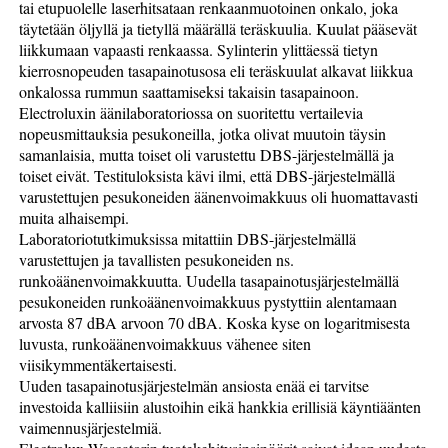
tai etupuolelle laserhitsataan renkaanmuotoinen onkalo, joka
täytetään öljyllä ja tietyllä määrällä teräskuulia. Kuulat pääsevät
liikkumaan vapaasti renkaassa. Sylinterin ylittäessä tietyn
kierrosnopeuden tasapainotusosa eli teräskuulat alkavat liikkua
onkalossa rummun saattamiseksi takaisin tasapainoon.
Electroluxin äänilaboratoriossa on suoritettu vertailevia
nopeusmittauksia pesukoneilla, jotka olivat muutoin täysin
samanlaisia, mutta toiset oli varustettu DBS-järjestelmällä ja
toiset eivät. Testituloksista kävi ilmi, että DBS-järjestelmällä
varustettujen pesukoneiden äänenvoimakkuus oli huomattavasti
muita alhaisempi.
Laboratoriotutkimuksissa mitattiin DBS-järjestelmällä
varustettujen ja tavallisten pesukoneiden ns.
runkoäänenvoimakkuutta. Uudella tasapainotusjärjestelmällä
pesukoneiden runkoäänenvoimakkuus pystyttiin alentamaan
arvosta 87 dBA arvoon 70 dBA. Koska kyse on logaritmisesta
luvusta, runkoäänenvoimakkuus vähenee siten
viisikymmentäkertaisesti.
Uuden tasapainotusjärjestelmän ansiosta enää ei tarvitse
investoida kalliisiin alustoihin eikä hankkia erillisiä käyntiäänten
vaimennusjärjestelmiä.