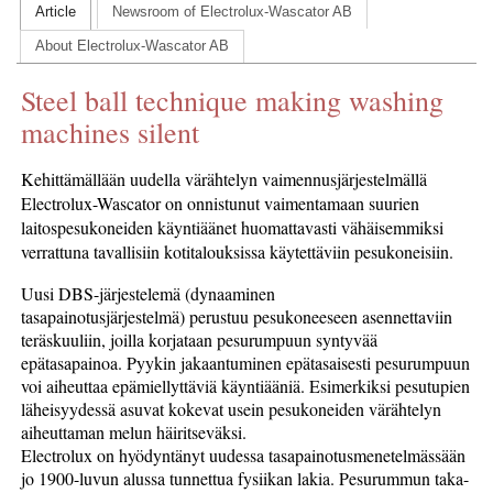
Article
Newsroom of Electrolux-Wascator AB
CONTACT US
About Electrolux-Wascator AB
INS MAIN WEBSITE
Steel ball technique making washing
ABOUT US
machines silent
Kehittämällään uudella värähtelyn vaimennusjärjestelmällä
Electrolux-Wascator on onnistunut vaimentamaan suurien
laitospesukoneiden käyntiäänet huomattavasti vähäisemmiksi
verrattuna tavallisiin kotitalouksissa käytettäviin pesukoneisiin.
Uusi DBS-järjestelemä (dynaaminen
tasapainotusjärjestelmä) perustuu pesukoneeseen asennettaviin
teräskuuliin, joilla korjataan pesurumpuun syntyvää
epätasapainoa. Pyykin jakaantuminen epätasaisesti pesurumpuun
voi aiheuttaa epämiellyttäviä käyntiääniä. Esimerkiksi pesutupien
läheisyydessä asuvat kokevat usein pesukoneiden värähtelyn
aiheuttaman melun häiritseväksi.
Electrolux on hyödyntänyt uudessa tasapainotusmenetelmässään
jo 1900-luvun alussa tunnettua fysiikan lakia. Pesurummun taka-