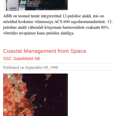
ABB on toonud turule integreeritud 12-pulsilise alaldi, mis on
mõeldud keskmise võimsusega ACS 600 sagedusmuunduritele. 12-
pulsiline alaldi vähendab kõrgemate harmooniliste osakaalu 80%,
võrreldes tavapärase kuue-pulsilise alaldiga.
Coastal Management from Space
SSC Satellitbild AB
Published on
September 09, 1998