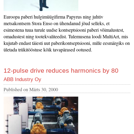
Euroopa paberi hulgimüügifirma Papyrus ning juhtiv
metsakontsern Stora Enso on ühendanud jõud selleks, et
esimestena tuua turule uudse kontseptsiooni paberi võimalustest,
omadustest ning tootekvaliteedist. Tulemusena loodi MultiArt, mis
kujutab endast täiesti uut paberikontseptsiooni, mille eesmärgiks on
ületada trükitööstuse kõik tavapärased ootused.
12-pulse drive reduces harmonics by 80
ABB Industry Oy
Published on
Märts 30, 2000