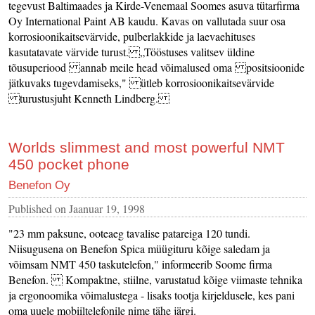
tegevust Baltimaades ja Kirde-Venemaal Soomes asuva tütarfirma
Oy International Paint AB kaudu. Kavas on vallutada suur osa
korrosioonikaitsevärvide, pulberlakkide ja laevaehituses
kasutatavate värvide turust. „Tööstuses valitsev üldine
tõusuperiood annab meile head võimalused oma positsioonide
jätkuvaks tugevdamiseks," ütleb korrosioonikaitsevärvide
turustusjuht Kenneth Lindberg.
Worlds slimmest and most powerful NMT
450 pocket phone
Benefon Oy
Published on
Jaanuar 19, 1998
"23 mm paksune, ooteaeg tavalise patareiga 120 tundi.
Niisugusena on Benefon Spica müügituru kõige saledam ja
võimsam NMT 450 taskutelefon," informeerib Soome firma
Benefon. Kompaktne, stiilne, varustatud kõige viimaste tehnika
ja ergonoomika võimalustega - lisaks tootja kirjeldusele, kes pani
oma uuele mobiiltelefonile nime tähe järgi.