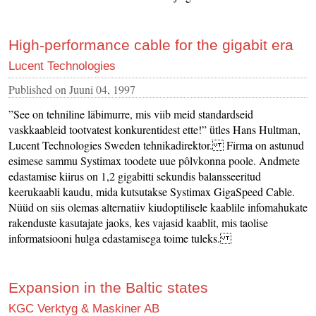
High-performance cable for the gigabit era
Lucent Technologies
Published on
Juuni 04, 1997
”See on tehniline läbimurre, mis viib meid standardseid
vaskkaableid tootvatest konkurentidest ette!” ütles Hans Hultman,
Lucent Technologies Sweden tehnikadirektor. Firma on astunud
esimese sammu Systimax toodete uue pôlvkonna poole. Andmete
edastamise kiirus on 1,2 gigabitti sekundis balansseeritud
keerukaabli kaudu, mida kutsutakse Systimax GigaSpeed Cable.
Nüüd on siis olemas alternatiiv kiudoptilisele kaablile infomahukate
rakenduste kasutajate jaoks, kes vajasid kaablit, mis taolise
informatsiooni hulga edastamisega toime tuleks.
Expansion in the Baltic states
KGC Verktyg & Maskiner AB