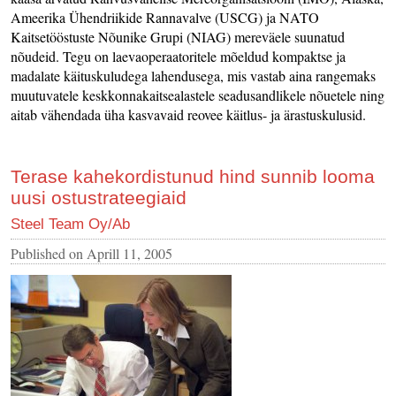
Ameerika Ühendriikide Rannavalve (USCG) ja NATO
Kaitsetööstuste Nõunike Grupi (NIAG) mereväele suunatud
nõudeid. Tegu on laevaoperaatoritele mõeldud kompaktse ja
madalate käituskuludega lahendusega, mis vastab aina rangemaks
muutuvatele keskkonnakaitsealastele seadusandlikele nõuetele ning
aitab vähendada üha kasvavaid reovee käitlus- ja ärastuskulusid.
Terase kahekordistunud hind sunnib looma
uusi ostustrateegiaid
Steel Team Oy/Ab
Published on
Aprill 11, 2005