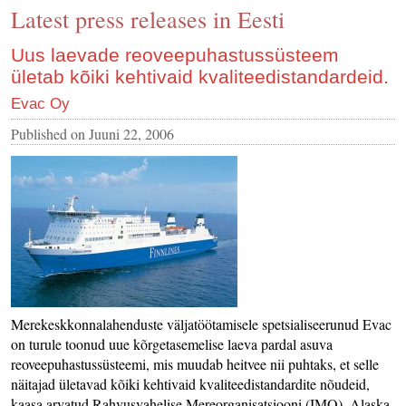
Latest press releases in Eesti
CONTACT US
INS MAIN WEBSITE
Uus laevade reoveepuhastussüsteem
ületab kõiki kehtivaid kvaliteedistandardeid.
ABOUT US
Evac Oy
Published on
Juuni 22, 2006
Merekeskkonnalahenduste väljatöötamisele spetsialiseerunud Evac
on turule toonud uue kõrgetasemelise laeva pardal asuva
reoveepuhastussüsteemi, mis muudab heitvee nii puhtaks, et selle
näitajad ületavad kõiki kehtivaid kvaliteedistandardite nõudeid,
kaasa arvatud Rahvusvahelise Mereorganisatsiooni (IMO), Alaska,