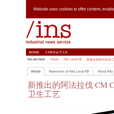
Website uses cookies to offer content, enable
HOME
CONTACT US
You are here:
Home
Alfa Laval AB
新推出的阿法拉伐 C
Article
Newsroom of Alfa Laval AB
About Alfa
新推出的阿法拉伐 CM C
卫生工艺