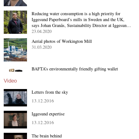
Reducing water consumption is a high priority for
Iggesund Paperboard’s mills in Sweden and the UK,
says Johan Granås, Sustainability Director at Iggesun…
23.04.2020
Aerial photos of Workington Mill
31.03.2020
BAFTA’s environmentally friendly gifting wallet
containing Green Gift Cards® made of Invercote was
given to the nominees and presenters at the annual aw…
Video
05.02.2020
Letters from the sky
13.12.2016
Iggesund expertise
13.12.2016
The brain behind