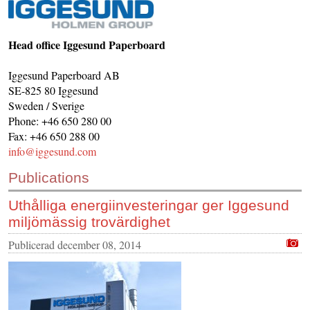
KONTAKTA OSS
INS HEMSIDOR
Head office Iggesund Paperboard
OM OSS
Iggesund Paperboard AB
SE-825 80 Iggesund
Sweden / Sverige
Phone: +46 650 280 00
Fax: +46 650 288 00
info@iggesund.com
Publications
Uthålliga energiinvesteringar ger Iggesund
miljömässig trovärdighet
Publicerad
december 08, 2014