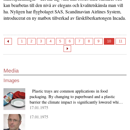
kan bearbetas till den nivå av elegans och kvalitetskänsla man vill
ha. Nyligen har flygbolaget SAS, Scandinavian Airlines System,
introducerat en ny matbox tillverkad av färskfiberkartongen Incada.
1
2
3
4
5
6
7
8
9
10
11
Media
Images
Plastic trays are common applications in food
packaging. By changing to paperboard and a plastic
barrier the climate impact is significantly lowered whi…
17.01.1975
17.01.1975