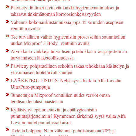
Päivitetyt liittimet täyttävät kaikki hygieniavaatimukset ja
takaavat tinkimättömän korroosionkestävyyden
Vähennä kokonaiskustannuksia jopa 45 % uuden aseptisen
venttiilin avulla
Tee turvallinen vaihto hygieenisiin prosesseihin suunnitellun
uuden Mixproof 3-Body -venttiilin avulla
Arvokkaita vinkkejä turvallisen ja tehokkaan vesijärjestelmän
turvaamiseen lääketeollisuudessa
Päivitetty pohjatuellinen sekoitin takaa tehokkaan käsittelyn ja
ylivoimaisen tuoteturvallisuuden
LÄÄKETEOLLISUUS: Neljä syytä harkita Alfa Lavalin
UltraPure-pumppuja
Tunnettujen Mixproof-venttiilien uudet versiot oman
teollisuudenalasi haasteisiin
Kyllästynyt epäluotettaviin ja epähygieenisiin
punnitusjärjestelmiin? Kymmenen tärkeintä syytä valita Alfa
Lavalin uudet punnitusratkaisut
Todella helppoa: Näin vähennät puhdistusaikaa 70% ja