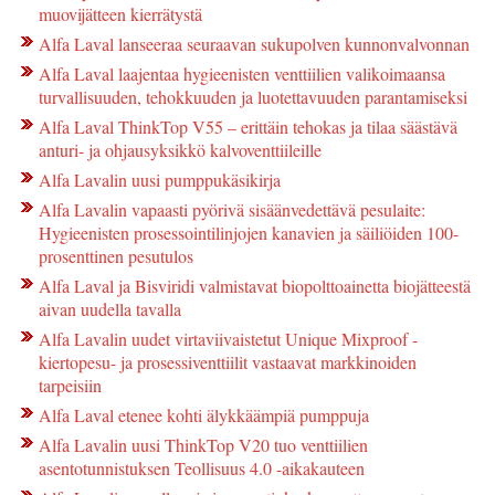
muovijätteen kierrätystä
Alfa Laval lanseeraa seuraavan sukupolven kunnonvalvonnan
Alfa Laval laajentaa hygieenisten venttiilien valikoimaansa
turvallisuuden, tehokkuuden ja luotettavuuden parantamiseksi
Alfa Laval ThinkTop V55 – erittäin tehokas ja tilaa säästävä
anturi- ja ohjausyksikkö kalvoventtiileille
Alfa Lavalin uusi pumppukäsikirja
Alfa Lavalin vapaasti pyörivä sisäänvedettävä pesulaite:
Hygieenisten prosessointilinjojen kanavien ja säiliöiden 100-
prosenttinen pesutulos
Alfa Laval ja Bisviridi valmistavat biopolttoainetta biojätteestä
aivan uudella tavalla
Alfa Lavalin uudet virtaviivaistetut Unique Mixproof -
kiertopesu- ja prosessiventtiilit vastaavat markkinoiden
tarpeisiin
Alfa Laval etenee kohti älykkäämpiä pumppuja
Alfa Lavalin uusi ThinkTop V20 tuo venttiilien
asentotunnistuksen Teollisuus 4.0 -aikakauteen