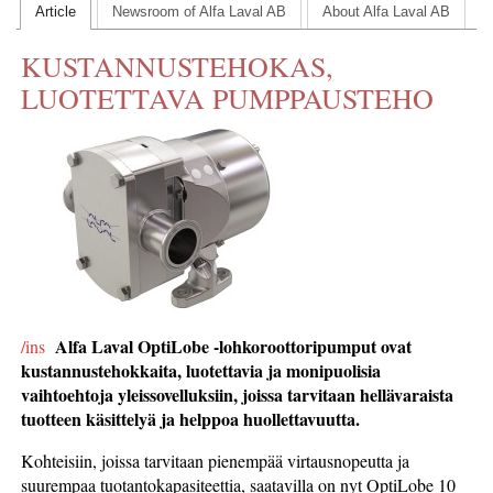
Article
Newsroom of Alfa Laval AB
About Alfa Laval AB
CONTACT US
KUSTANNUSTEHOKAS,
INS MAIN WEBSITE
LUOTETTAVA PUMPPAUSTEHO
ABOUT US
Alfa Laval OptiLobe -lohkoroottoripumput ovat
/ins
kustannustehokkaita, luotettavia ja monipuolisia
vaihtoehtoja yleissovelluksiin, joissa tarvitaan hellävaraista
tuotteen käsittelyä ja helppoa huollettavuutta.
Kohteisiin, joissa tarvitaan pienempää virtausnopeutta ja
suurempaa tuotantokapasiteettia, saatavilla on nyt OptiLobe 10