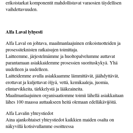
erikoistarkat komponentit mahdollistavat varaosien täydellisen
vaihdettavuuden.
Alfa Laval lyhyesti
Alfa Laval on johtava, maailmanlaajuinen erikoistuotteiden ja
prosessiteknisten ratkaisujen toimittaja.
Laitteemme, järjestelmämme ja huoltopalvelumme auttavat
parantamaan asiakkaidemme prosessien suorituskykyä. Yhä
uudelleen ja uudelleen.
Laitteidemme avulla asiakkaamme lämmittävät, jäähdyttävät,
erottavat ja kuljettavat öljyä, vettä, kemikaaleja, juomia,
elintarvikkeita, tärkkelystä ja lääkeaineita.
Maailmanlaajuinen organisaatiomme toimii lähellä asiakkaitaan
lähes 100 maassa auttaakseen heitä olemaan edelläkävijöitä.
Alfa Lavalin yhteystiedot
Aina ajankohtaiset yhteystiedot kaikkien maiden osalta on
näkyvillä kotisivullamme osoitteessa