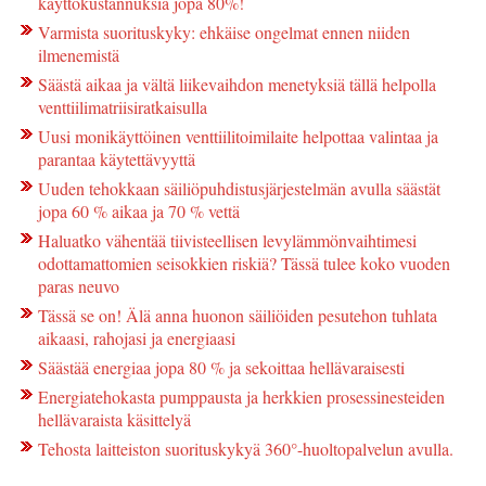
käyttökustannuksia jopa 80%!
Varmista suorituskyky: ehkäise ongelmat ennen niiden
ilmenemistä
Säästä aikaa ja vältä liikevaihdon menetyksiä tällä helpolla
venttiilimatriisiratkaisulla
Uusi monikäyttöinen venttiilitoimilaite helpottaa valintaa ja
parantaa käytettävyyttä
Uuden tehokkaan säiliöpuhdistusjärjestelmän avulla säästät
jopa 60 % aikaa ja 70 % vettä
Haluatko vähentää tiivisteellisen levylämmönvaihtimesi
odottamattomien seisokkien riskiä? Tässä tulee koko vuoden
paras neuvo
Tässä se on! Älä anna huonon säiliöiden pesutehon tuhlata
aikaasi, rahojasi ja energiaasi
Säästää energiaa jopa 80 % ja sekoittaa hellävaraisesti
Energiatehokasta pumppausta ja herkkien prosessinesteiden
hellävaraista käsittelyä
Tehosta laitteiston suorituskykyä 360°-huoltopalvelun avulla.