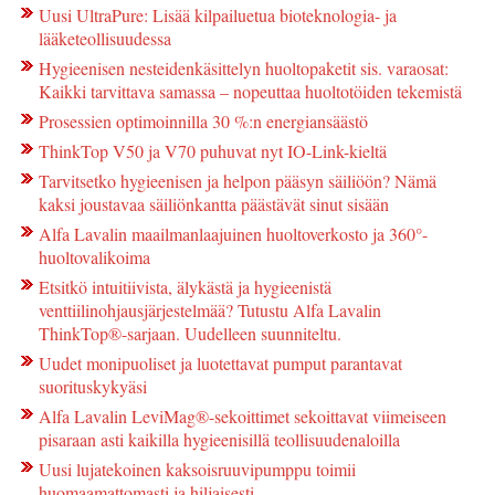
Uusi UltraPure: Lisää kilpailuetua bioteknologia- ja
lääketeollisuudessa
Hygieenisen nesteidenkäsittelyn huoltopaketit sis. varaosat:
Kaikki tarvittava samassa – nopeuttaa huoltotöiden tekemistä
Prosessien optimoinnilla 30 %:n energiansäästö
ThinkTop V50 ja V70 puhuvat nyt IO-Link-kieltä
Tarvitsetko hygieenisen ja helpon pääsyn säiliöön? Nämä
kaksi joustavaa säiliönkantta päästävät sinut sisään
Alfa Lavalin maailmanlaajuinen huoltoverkosto ja 360°-
huoltovalikoima
Etsitkö intuitiivista, älykästä ja hygieenistä
venttiilinohjausjärjestelmää? Tutustu Alfa Lavalin
ThinkTop®-sarjaan. Uudelleen suunniteltu.
Uudet monipuoliset ja luotettavat pumput parantavat
suorituskykyäsi
Alfa Lavalin LeviMag®-sekoittimet sekoittavat viimeiseen
pisaraan asti kaikilla hygieenisillä teollisuudenaloilla
Uusi lujatekoinen kaksoisruuvipumppu toimii
huomaamattomasti ja hiljaisesti