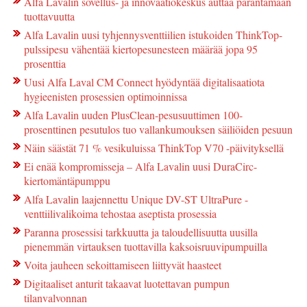
Alfa Lavalin sovellus- ja innovaatiokeskus auttaa parantamaan
tuottavuutta
Alfa Lavalin uusi tyhjennysventtiilien istukoiden ThinkTop-
pulssipesu vähentää kiertopesunesteen määrää jopa 95
prosenttia
Uusi Alfa Laval CM Connect hyödyntää digitalisaatiota
hygieenisten prosessien optimoinnissa
Alfa Lavalin uuden PlusClean-pesusuuttimen 100-
prosenttinen pesutulos tuo vallankumouksen säiliöiden pesuun
Näin säästät 71 % vesikuluissa ThinkTop V70 -päivityksellä
Ei enää kompromisseja – Alfa Lavalin uusi DuraCirc-
kiertomäntäpumppu
Alfa Lavalin laajennettu Unique DV-ST UltraPure -
venttiilivalikoima tehostaa aseptista prosessia
Paranna prosessisi tarkkuutta ja taloudellisuutta uusilla
pienemmän virtauksen tuottavilla kaksoisruuvipumpuilla
Voita jauheen sekoittamiseen liittyvät haasteet
Digitaaliset anturit takaavat luotettavan pumpun
tilanvalvonnan