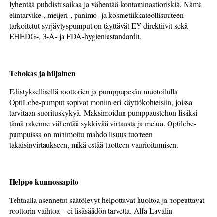
lyhentää puhdistusaikaa ja vähentää kontaminaatioriskiä. Nämä
elintarvike-, meijeri-, panimo- ja kosmetiikkateollisuuteen
tarkoitetut syrjäytyspumput on täyttävät EY-direktiivit sekä
EHEDG-, 3-A- ja FDA-hygieniastandardit.
Tehokas ja hiljainen
Edistyksellisellä roottorien ja pumppupesän muotoilulla
OptiLobe-pumput sopivat moniin eri käyttökohteisiin, joissa
tarvitaan suorituskykyä. Maksimoidun pumppaustehon lisäksi
tämä rakenne vähentää sykkivää virtausta ja melua. Optilobe-
pumpuissa on minimoitu mahdollisuus tuotteen
takaisinvirtaukseen, mikä estää tuotteen vaurioitumisen.
Helppo kunnossapito
Tehtaalla asennetut säätölevyt helpottavat huoltoa ja nopeuttavat
roottorin vaihtoa – ei lisäsäädön tarvetta. Alfa Lavalin