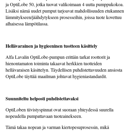
ja OptiLobe 50, jotka tuovat valikoimaan 4 uutta pumppukokoa.
Lisäksi nämä uudet pumput tarjoavat mahdollisuuden etukannen
lämmitykseen/jäähdytykseen prosesseihin, joissa tuote kovettuu
alhaisessa lämpötilassa.
Hellävarainen ja hygieeninen tuotteen käsittely
Alfa Lavalin OptiLobe-pumpun erittäin tarkat roottorit ja
hienontamaton toiminta takaavat herkkien tuotteiden
hellävaraisen käsittelyn. Täydellisen puhdistettavuuden ansiosta
OptiLobe täyttää maailman johtavat hygieniastandardit.
Suunniteltu helposti puhdistettavaksi
OptiLoben tiivistyspinnat ovat suoraan yhteydessä suurella
nopeudella pumpattavaan tuoteainekseen.
Tämä takaa nopean ja varman kiertopesuprosessin, mikä